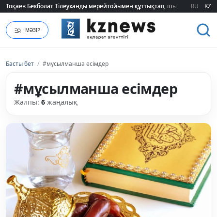
Тоқаев Бекболат Тілеуханды мерейтойымен құттықтап, шығармашылық т
Тоқаев Бекболат Тілеуханды мерейтойымен құттықтап, шығармашылық т
RU
KZ
МӘЗІР
Басты бет
/
#мұсылманша есімдер
#мұсылманша есімдер
Жалпы:
6
жаңалық