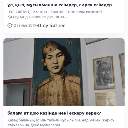
ұл, қыз, мұсылманша есімдер, сирек есімдер
НҰР-СҰЛТАН, 12 тамыз – Sputnik. Статистика комитеті
Қазақстанда сирек кездесетін ес...
•
Шоу-бизнес
12 тамыз 2019
балаға ат қою кезінде нені ескеру керек?
Қазақ баланың есімін табиғи құбылысқа, елдімекен, жер-су
атауларына, дене мүшелерін...