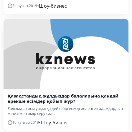
•
Шоу-бизнес
3 наурыз 2019
Қазақстандық жұлдыздар балаларына қандай
ерекше есімдер қойып жүр?
Ғалымдар осы уақытқа дейін бір есімді иеленген адамдардың
мінезі мен өмір сүру сал...
•
Шоу-бизнес
10 қаңтар 2019