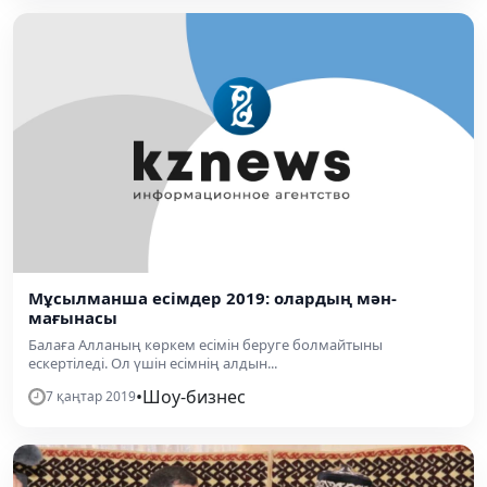
Мұсылманша есімдер 2019: олардың мән-
мағынасы
Балаға Алланың көркем есімін беруге болмайтыны
ескертіледі. Ол үшін есімнің алдын...
•
Шоу-бизнес
7 қаңтар 2019