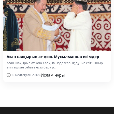
Азан шақырып ат қою. Мұсылманша есімдер
Азан шақырып ат қою Халқымызда жарық дүние есігін шыр
етіп ашқан сәбиге есім беру р...
•
Ислам нұры
30 желтоқсан 2018