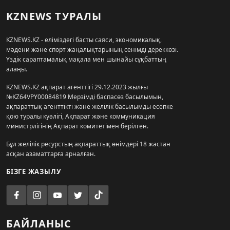
KZNEWS ТУРАЛЫ
KZNEWS.KZ - еліміздегі басты саяси, экономикалық,
мәдени және спорт жаңалықтарының сенімді дереккөзі.
Үздік сараптамалық мақала мен шынайы сұқбаттың
алаңы.
KZNEWS.KZ ақпарат агенттігі 29.12.2023 жылғы
№KZ64VPY00084819 Мерзімді баспасөз басылымын,
ақпараттық агенттікті және желілік басылымды есепке
қою туралы куәлігі, Ақпарат және коммуникация
министрлігінің Ақпарат комитетімен берілген.
Бұл желілік ресурстың ақпараттық өнімдері 18 жастан
асқан азаматтарға арналған.
БІЗГЕ ЖАЗЫЛУ
БАЙЛАНЫС