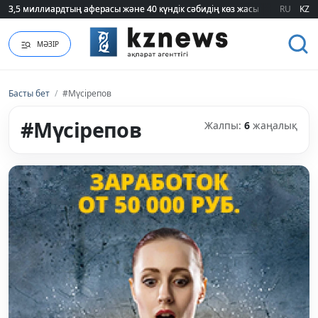
3,5 миллиардтың аферасы және 40 күндік сәбидің көз жасы: Медицинад
3,5 миллиардтың аферасы және 40 күндік сәбидің көз жасы: Медицинад
RU
KZ
МӘЗІР
Басты бет
/
#Мүсірепов
#Мүсірепов
Жалпы:
6
жаңалық