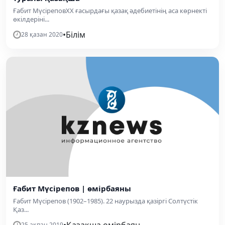
Ғабит МүсіреповXX ғасырдағы қазақ әдебиетінің аса көрнекті
өкілдеріні...
•
Білім
28 қазан 2020
Ғабит Мүсірепов | өмірбаяны
Ғабит Мүсірепов (1902–1985). 22 наурызда қазіргі Солтүстік
Қаз...
•
Қазақша өмірбаян
25 ақпан 2019