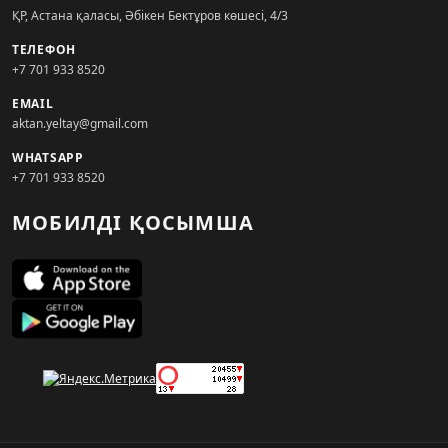
ҚР, Астана қаласы, Әбікен Бектұров көшесі, 4/3
ТЕЛЕФОН
+7 701 933 8520
EMAIL
aktan.yeltay@gmail.com
WHATSAPP
+7 701 933 8520
МОБИЛДІ ҚОСЫМША