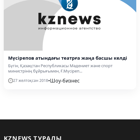
Мүсірепов атындағы театрға жаңа басшы келді
Бүгін, Қазақстан Республикасы Мәдениет және спорт
министрінің бұйрығымен, Ғ.Мүсіреп...
•
Шоу-бизнес
27 желтоқсан 2018
KZNEWS ТУРАЛЫ