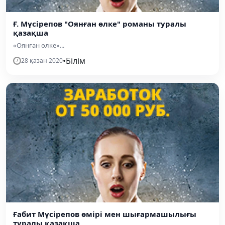
Ғ. Мүсірепов "Оянған өлке" романы туралы
қазақша
«Оянған өлке»...
•
Білім
28 қазан 2020
Ғабит Мүсірепов өмірі мен шығармашылығы
туралы қазақша