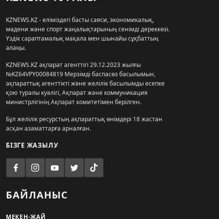
KZNEWS.KZ - еліміздегі басты саяси, экономикалық,
мәдени және спорт жаңалықтарының сенімді дереккөзі.
Үздік сараптамалық мақала мен шынайы сұқбаттың
алаңы.
KZNEWS.KZ ақпарат агенттігі 29.12.2023 жылғы
№KZ64VPY00084819 Мерзімді баспасөз басылымын,
ақпараттық агенттікті және желілік басылымды есепке
қою туралы куәлігі, Ақпарат және коммуникация
министрлігінің Ақпарат комитетімен берілген.
Бұл желілік ресурстың ақпараттық өнімдері 18 жастан
асқан азаматтарға арналған.
БІЗГЕ ЖАЗЫЛУ
БАЙЛАНЫС
МЕКЕН-ЖАЙ