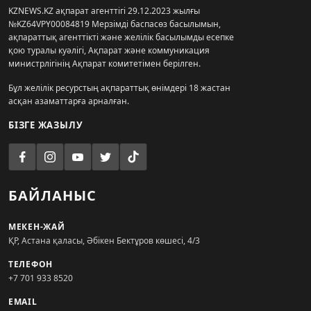
KZNEWS.KZ ақпарат агенттігі 29.12.2023 жылғы
№KZ64VPY00084819 Мерзімді баспасөз басылымын,
ақпараттық агенттікті және желілік басылымды есепке
қою туралы куәлігі, Ақпарат және коммуникация
министрлігінің Ақпарат комитетімен берілген.
Бұл желілік ресурстың ақпараттық өнімдері 18 жастан
асқан азаматтарға арналған.
БІЗГЕ ЖАЗЫЛУ
БАЙЛАНЫС
МЕКЕН-ЖАЙ
ҚР, Астана қаласы, Әбікен Бектұров көшесі, 4/3
ТЕЛЕФОН
+7 701 933 8520
EMAIL