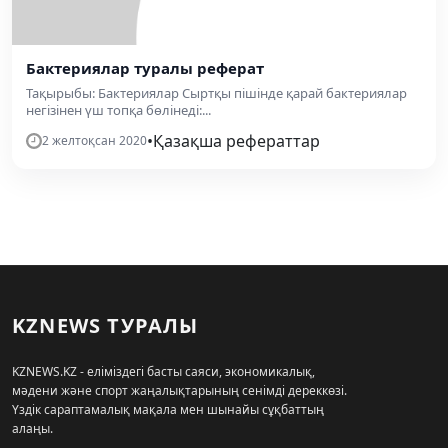
Бактериялар туралы реферат
Тақырыбы: Бактериялар Сыртқы пішінде қарай бактериялар
негізінен үш топқа бөлінеді:...
•
Қазақша рефераттар
2 желтоқсан 2020
KZNEWS ТУРАЛЫ
KZNEWS.KZ - еліміздегі басты саяси, экономикалық,
мәдени және спорт жаңалықтарының сенімді дереккөзі.
Үздік сараптамалық мақала мен шынайы сұқбаттың
алаңы.