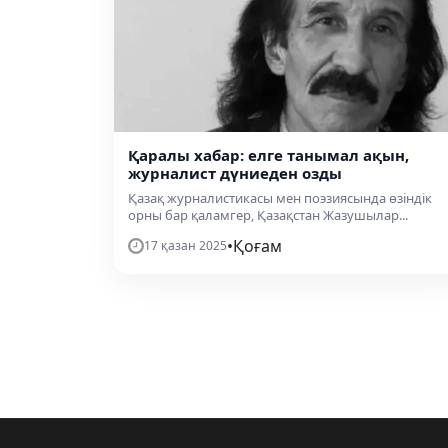
Қаралы хабар: елге танымал ақын,
журналист дүниеден озды
Қазақ журналистикасы мен поэзиясында өзіндік
орны бар қаламгер, Қазақстан Жазушылар...
•
Қоғам
17 қазан 2025