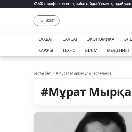
ҮААЖ тарифі екі есеге қымбаттайды: Үкімет қандай уәж
ҮААЖ тарифі екі есеге қымбаттайды: Үкімет қандай уәж
МӘЗІР
СҰХБАТ
САЯСАТ
ЭКОНОМИКА
ӘЛ
ҚАРЖЫ
ТЕХНО
БІЛІМ
МӘДЕНИЕТ
Басты бет
/
#Мұрат Мырқанұлы Тастағанов
#Мұрат Мырқа