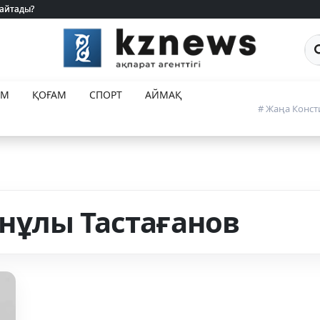
 айтады?
 айтады?
Са
ЕМ
ҚОҒАМ
СПОРТ
АЙМАҚ
# Жаңа Конст
нұлы Тастағанов