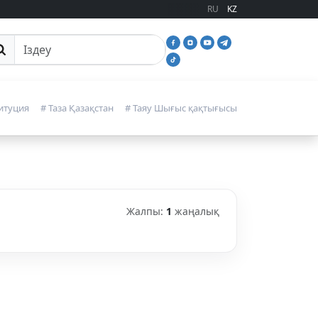
RU
KZ
йттан іздеу
итуция
# Таза Қазақстан
# Таяу Шығыс қақтығысы
Жалпы:
1
жаңалық