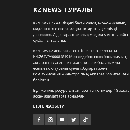
KZNEWS ТУРАЛЫ
KZNEWS.KZ - еліміздегі басты саяси, экономикалық,
мәдени және спорт жаңалықтарының сенімді
дереккөзі. Үздік сараптамалық мақала мен шынайы
сұқбаттың алаңы.
KZNEWS.KZ ақпарат агенттігі 29.12.2023 жылғы
№KZ64VPY00084819 Мерзімді баспасөз басылымын,
ақпараттық агенттікті және желілік басылымды
есепке қою туралы куәлігі, Ақпарат және
коммуникация министрлігінің Ақпарат комитетімен
берілген.
Бұл желілік ресурстың ақпараттық өнімдері 18 жаста
асқан азаматтарға арналған.
БІЗГЕ ЖАЗЫЛУ