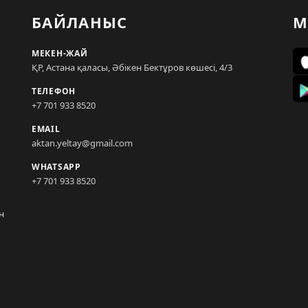
БАЙЛАНЫС
М
МЕКЕН-ЖАЙ
ҚР, Астана қаласы, Әбікен Бектұров көшесі, 4/3
ТЕЛЕФОН
+7 701 933 8520
EMAIL
aktan.yeltay@gmail.com
WHATSAPP
+7 701 933 8520
н