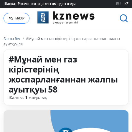
Шавкат Рахмоновтың әкесі өмірден озды
Шавкат Рахмоновтың әкесі өмірден озды
RU
KZ
МӘЗІР
Басты бет
/
#Мұнай мен газ кірістерінің жоспарланғаннан жалпы
ауытқуы 58
#Мұнай мен газ
кірістерінің
жоспарланғаннан жалпы
ауытқуы 58
Жалпы:
1
жаңалық