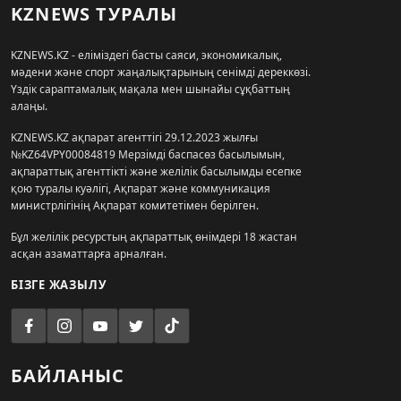
KZNEWS ТУРАЛЫ
KZNEWS.KZ - еліміздегі басты саяси, экономикалық,
мәдени және спорт жаңалықтарының сенімді дереккөзі.
Үздік сараптамалық мақала мен шынайы сұқбаттың
алаңы.
KZNEWS.KZ ақпарат агенттігі 29.12.2023 жылғы
№KZ64VPY00084819 Мерзімді баспасөз басылымын,
ақпараттық агенттікті және желілік басылымды есепке
қою туралы куәлігі, Ақпарат және коммуникация
министрлігінің Ақпарат комитетімен берілген.
Бұл желілік ресурстың ақпараттық өнімдері 18 жастан
асқан азаматтарға арналған.
БІЗГЕ ЖАЗЫЛУ
БАЙЛАНЫС