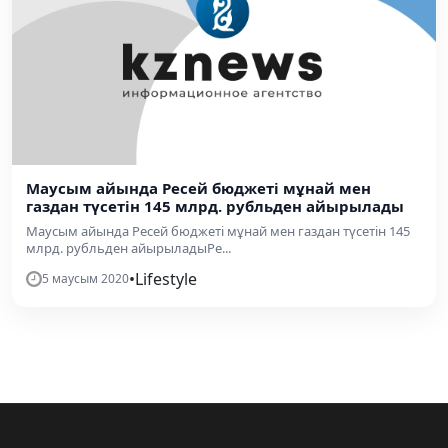
Маусым айында Ресей бюджеті мұнай мен
газдан түсетін 145 млрд. рубльден айырылады
Маусым айында Ресей бюджеті мұнай мен газдан түсетін 145
млрд. рубльден айырыладыРе...
•
Lifestyle
5 маусым 2020