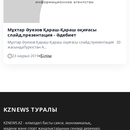
Мұхтар Әуезов Қараш-Қараш оқиғасы
слайд,презентация - Әдебиет
Мұхтар Әуезов Қараш-Қараш оқиғасы слайд,презентация 20
жасындаТүркістан А...
•
Білім
23 наурыз 2019
KZNEWS ТУРАЛЫ
KZNEWS.KZ - еліміздегі басты саяси, экономикалық,
мәдени және спорт жаңалықтарының сенімді дереккөзі.