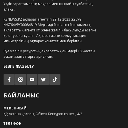
Үздік сараптамалық мақала мен шынайы сұқбаттың
алаңы.
KZNEWS.KZ ақпарат агенттігі 29.12.2023 жылғы
№KZ64VPY00084819 Мерзімді баспасөз басылымын,
ақпараттық агенттікті және желілік басылымды есепке
қою туралы куәлігі, Ақпарат және коммуникация
министрлігінің Ақпарат комитетімен берілген.
Бұл желілік ресурстың ақпараттық өнімдері 18 жастан
асқан азаматтарға арналған.
БІЗГЕ ЖАЗЫЛУ
БАЙЛАНЫС
МЕКЕН-ЖАЙ
ҚР, Астана қаласы, Әбікен Бектұров көшесі, 4/3
ТЕЛЕФОН