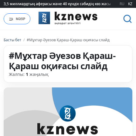
3,5 миллиардтың аферасы және 40 күндік сәбидің көз жасы: Медицинад
3,5 миллиардтың аферасы және 40 күндік сәбидің көз жасы: Медицинад
RU
KZ
МӘЗІР
Басты бет
/
#Мұхтар Әуезов Қараш-Қараш оқиғасы слайд
#Мұхтар Әуезов Қараш-
Қараш оқиғасы слайд
Жалпы:
1
жаңалық