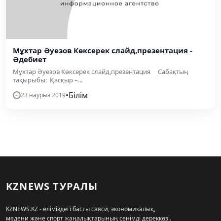
Мұхтар Әуезов Көксерек слайд,презентация -
Әдебиет
Мұхтар Әуезов Көксерек слайд,презентация Сабақтың
тақырыбы: Қасқыр –...
•
Білім
23 наурыз 2019
KZNEWS ТУРАЛЫ
KZNEWS.KZ - еліміздегі басты саяси, экономикалық,
мәдени және спорт жаңалықтарының сенімді дереккөзі.