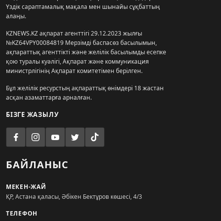
Үздік сараптамалық мақала мен шынайы сұқбаттың
алаңы.
KZNEWS.KZ ақпарат агенттігі 29.12.2023 жылғы
№KZ64VPY00084819 Мерзімді баспасөз басылымын,
ақпараттық агенттікті және желілік басылымды есепке
қою туралы куәлігі, Ақпарат және коммуникация
министрлігінің Ақпарат комитетімен берілген.
Бұл желілік ресурстың ақпараттық өнімдері 18 жастан
асқан азаматтарға арналған.
БІЗГЕ ЖАЗЫЛУ
БАЙЛАНЫС
МЕКЕН-ЖАЙ
ҚР, Астана қаласы, Әбікен Бектұров көшесі, 4/3
ТЕЛЕФОН