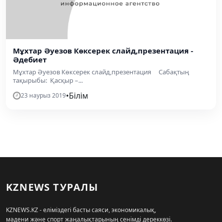
Мұхтар Әуезов Көксерек слайд,презентация -
Әдебиет
Мұхтар Әуезов Көксерек слайд,презентация Сабақтың
тақырыбы: Қасқыр –...
•
Білім
23 наурыз 2019
KZNEWS ТУРАЛЫ
KZNEWS.KZ - еліміздегі басты саяси, экономикалық,
мәдени және спорт жаңалықтарының сенімді дереккөзі.