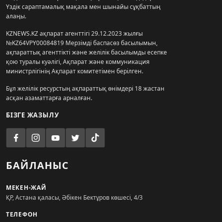
Үздік сараптамалық мақала мен шынайы сұқбаттың
алаңы.
KZNEWS.KZ ақпарат агенттігі 29.12.2023 жылғы
№KZ64VPY00084819 Мерзімді баспасөз басылымын,
ақпараттық агенттікті және желілік басылымды есепке
қою туралы куәлігі, Ақпарат және коммуникация
министрлігінің Ақпарат комитетімен берілген.
Бұл желілік ресурстың ақпараттық өнімдері 18 жастан
асқан азаматтарға арналған.
БІЗГЕ ЖАЗЫЛУ
БАЙЛАНЫС
МЕКЕН-ЖАЙ
ҚР, Астана қаласы, Әбікен Бектұров көшесі, 4/3
ТЕЛЕФОН