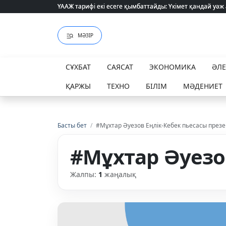
ҮААЖ тарифі екі есеге қымбаттайды: Үкімет қандай уәж
ҮААЖ тарифі екі есеге қымбаттайды: Үкімет қандай уәж
МӘЗІР
СҰХБАТ
САЯСАТ
ЭКОНОМИКА
ӘЛ
ҚАРЖЫ
ТЕХНО
БІЛІМ
МӘДЕНИЕТ
Басты бет
/
#Мұхтар Әуезов Еңлік-Кебек пьесасы през
#Мұхтар Әуезо
Жалпы:
1
жаңалық