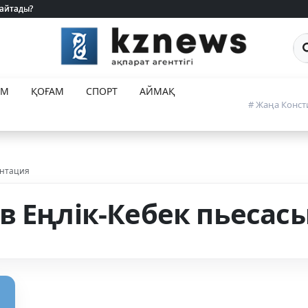
 айтады?
 айтады?
Са
ЕМ
ҚОҒАМ
СПОРТ
АЙМАҚ
# Жаңа Конст
ентация
в Еңлік-Кебек пьесас