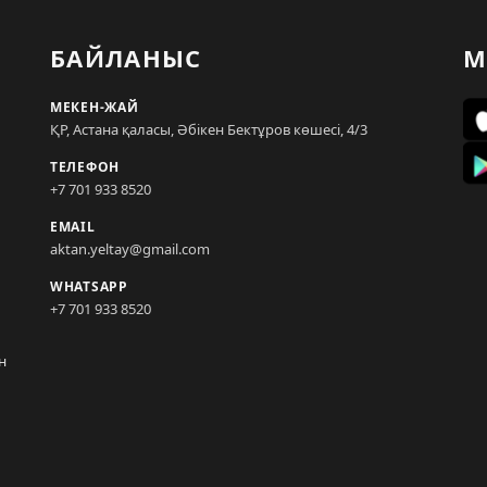
БАЙЛАНЫС
М
МЕКЕН-ЖАЙ
ҚР, Астана қаласы, Әбікен Бектұров көшесі, 4/3
ТЕЛЕФОН
+7 701 933 8520
EMAIL
aktan.yeltay@gmail.com
WHATSAPP
+7 701 933 8520
н