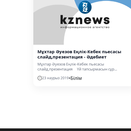
Мұхтар Әуезов Еңлік-Кебек пьесасы
слайд,презентация - Әдебиет
Мұхтар Әуезов Еңлік-Кебек пьесасы
слайд,презентация Үй тапсырмасын сұр...
•
Білім
23 наурыз 2019