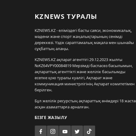
KZNEWS ТУРАЛЫ
KZNEWS.KZ - еліміздегі басты саяси, экономикалық,
мәдени және спорт жаңалықтарының сенімді
дереккөзі. Үздік сараптамалық мақала мен шынайы
сұқбаттың алаңы.
KZNEWS.KZ ақпарат агенттігі 29.12.2023 жылғы
№KZ64VPY00084819 Мерзімді баспасөз басылымын,
ақпараттық агенттікті және желілік басылымды
есепке қою туралы куәлігі, Ақпарат және
коммуникация министрлігінің Ақпарат комитетімен
берілген.
Бұл желілік ресурстың ақпараттық өнімдері 18 жаста
асқан азаматтарға арналған.
БІЗГЕ ЖАЗЫЛУ