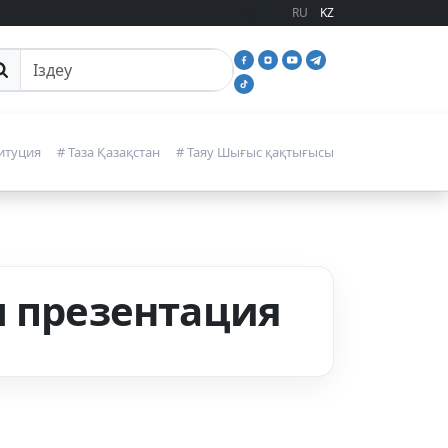
RU
KZ
йттан іздеу
итуция
# Таза Қазақстан
# Таяу Шығыс қақтығысы
ы презентация