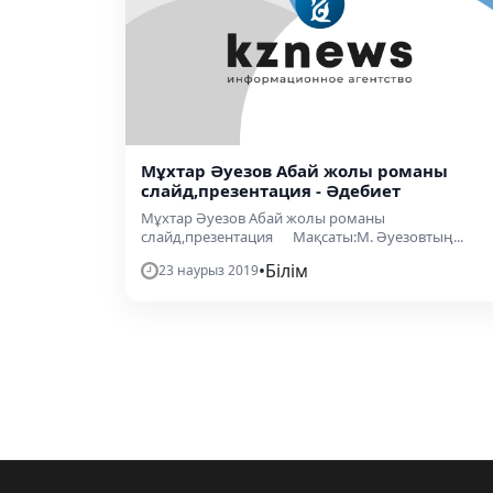
Мұхтар Әуезов Абай жолы романы
слайд,презентация - Әдебиет
Мұхтар Әуезов Абай жолы романы
слайд,презентация Мақсаты:М. Әуезовтың...
•
Білім
23 наурыз 2019