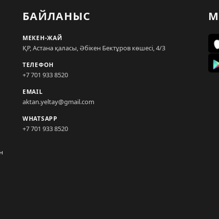
БАЙЛАНЫС
М
МЕКЕН-ЖАЙ
ҚР, Астана қаласы, Әбікен Бектұров көшесі, 4/3
ТЕЛЕФОН
+7 701 933 8520
EMAIL
aktan.yeltay@gmail.com
WHATSAPP
+7 701 933 8520
н