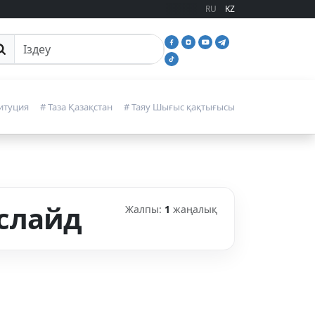
RU
KZ
йттан іздеу
итуция
# Таза Қазақстан
# Таяу Шығыс қақтығысы
слайд
Жалпы:
1
жаңалық