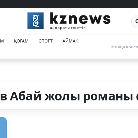
Са
ЕМ
ҚОҒАМ
СПОРТ
АЙМАҚ
# Жаңа Конст
в Абай жолы романы 