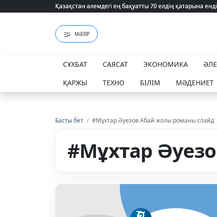
Қазақстан әлемдегі ең бақуатты 70 елдің қатарына енді
Қазақстан әлемдегі ең бақуатты 70 елдің қатарына енді
МӘЗІР
СҰХБАТ
САЯСАТ
ЭКОНОМИКА
ӘЛ
ҚАРЖЫ
ТЕХНО
БІЛІМ
МӘДЕНИЕТ
Басты бет
/
#Мұхтар Әуезов Абай жолы романы слайд
#Мұхтар Әуезо