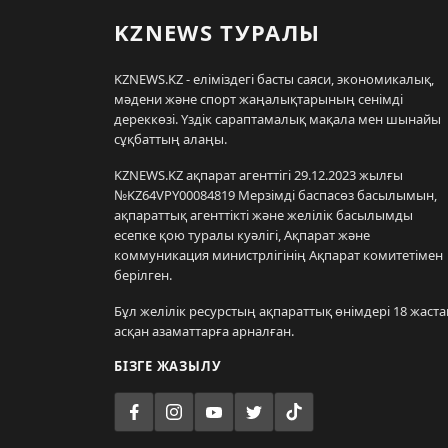
KZNEWS ТУРАЛЫ
KZNEWS.KZ - еліміздегі басты саяси, экономикалық,
мәдени және спорт жаңалықтарының сенімді
дереккөзі. Үздік сараптамалық мақала мен шынайы
сұқбаттың алаңы.
KZNEWS.KZ ақпарат агенттігі 29.12.2023 жылғы
№KZ64VPY00084819 Мерзімді баспасөз басылымын,
ақпараттық агенттікті және желілік басылымды
есепке қою туралы куәлігі, Ақпарат және
коммуникация министрлігінің Ақпарат комитетімен
берілген.
Бұл желілік ресурстың ақпараттық өнімдері 18 жаста
асқан азаматтарға арналған.
БІЗГЕ ЖАЗЫЛУ