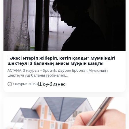
"Әкесі итеріп жіберіп, кетіп қалды" Мүмкіндігі
шектеулі 3 баланың анасы мұңын шақты
АСТАНА, 3 наурыз – Sputnik, Дәурен Ерболат. Мүмкіндігі
шектеулі үш баланы тәрбиелеп...
•
Шоу-бизнес
3 наурыз 2019