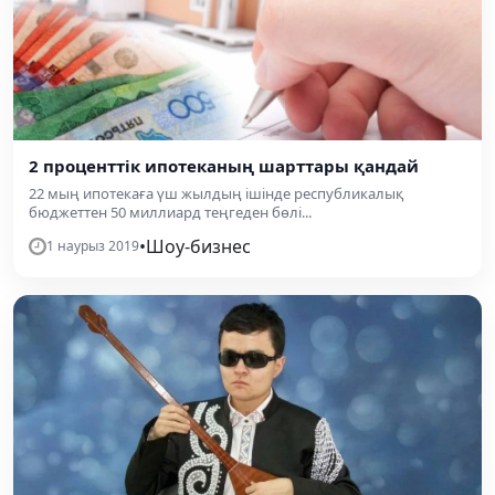
2 проценттік ипотеканың шарттары қандай
22 мың ипотекаға үш жылдың ішінде республикалық
бюджеттен 50 миллиард теңгеден бөлі...
•
Шоу-бизнес
1 наурыз 2019