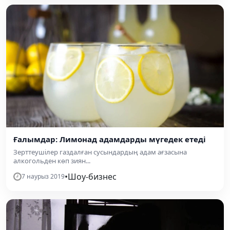
Ғалымдар: Лимонад адамдарды мүгедек етеді
Зерттеушілер газдалған сусындардың адам ағзасына
алкогольден көп зиян...
•
Шоу-бизнес
7 наурыз 2019