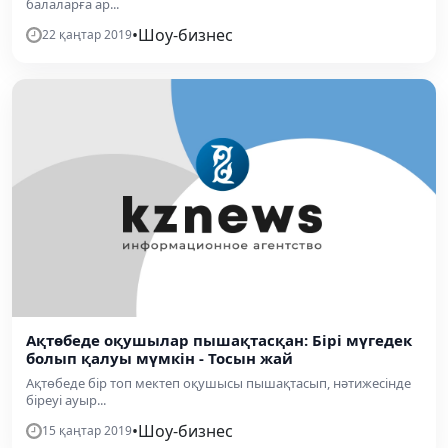
балаларға ар...
•
Шоу-бизнес
22 қаңтар 2019
Ақтөбеде оқушылар пышақтасқан: Бірі мүгедек
болып қалуы мүмкін - Тосын жай
Ақтөбеде бір топ мектеп оқушысы пышақтасып, нәтижесінде
біреуі ауыр...
•
Шоу-бизнес
15 қаңтар 2019