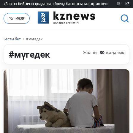
«Борат» бейнесін қолданған бренд басшысы халықтан кешірім сұрады
«Борат» бейнесін қолданған бренд басшысы халықтан кешірім сұрады
RU
KZ
МӘЗІР
Басты бет
/
#мүгедек
#мүгедек
Жалпы:
30
жаңалық