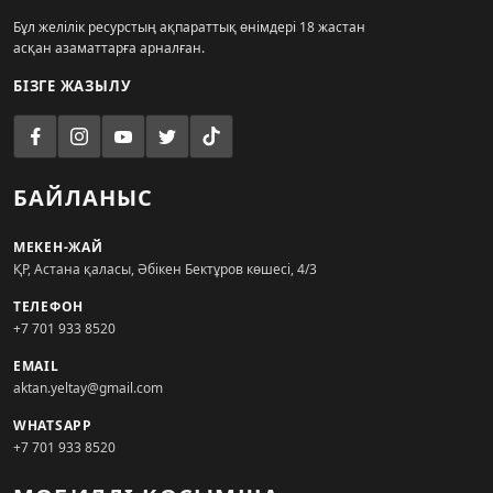
Бұл желілік ресурстың ақпараттық өнімдері 18 жастан
асқан азаматтарға арналған.
БІЗГЕ ЖАЗЫЛУ
БАЙЛАНЫС
МЕКЕН-ЖАЙ
ҚР, Астана қаласы, Әбікен Бектұров көшесі, 4/3
ТЕЛЕФОН
+7 701 933 8520
EMAIL
aktan.yeltay@gmail.com
WHATSAPP
+7 701 933 8520