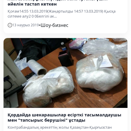
әйелін тастап кеткен
Қоғам14:55 13.03.2019(Жаңартылды 14:57 13.03.2019) Қысқа
сілтеме алу2 0 0Белгілі ак...
•
Шоу-бизнес
13 наурыз 2019
Қордайда шекарашылар есірткі тасымалдаушы
мен "тапсырыс берушіні" ұстады
Контрабандалық әрекеттің жолы Қазақстан-Қырғызстан