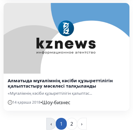
Алматыда мұғалімнің кәсіби құзыреттілігін
қалыптастыру мәселесі талқыланды
«Мұғалімнің кәсіби құзыреттілігін қалыптас...
•
Шоу-бизнес
14 қараша 2018
‹
1
2
›