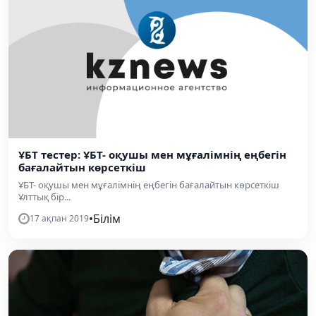
ҰБТ тестер: ҰБТ- оқушы мен мұғалімнің еңбегін
бағалайтын көрсеткіш
ҰБТ- оқушы мен мұғалімнің еңбегін бағалайтын көрсеткіш
Ұлттық бір...
•
Білім
17 ақпан 2019