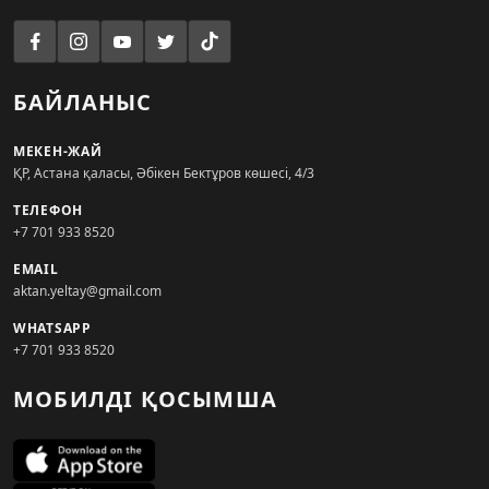
БАЙЛАНЫС
МЕКЕН-ЖАЙ
ҚР, Астана қаласы, Әбікен Бектұров көшесі, 4/3
ТЕЛЕФОН
+7 701 933 8520
EMAIL
aktan.yeltay@gmail.com
WHATSAPP
+7 701 933 8520
МОБИЛДІ ҚОСЫМША