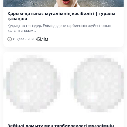
Қарым-қатынас мұғалімнің кәсібилігі | туралы
қазақша
Құқықтық негіздер. Елімізді дене тәрбиесінің жүйесі, оның
қалыпты қызм...
•
Білім
31 қазан 2020
Зейінді дамыту мен тәрбиелеудегі мұғалімнің