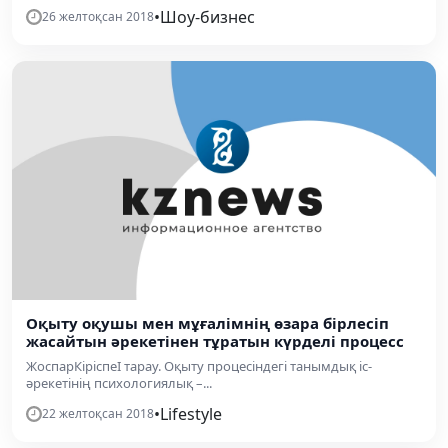
•
Шоу-бизнес
26 желтоқсан 2018
Оқыту оқушы мен мұғалімнің өзара бірлесіп
жасайтын әрекетінен тұратын күрделі процесс
ЖоспарКіріспеІ тарау. Оқыту процесіндегі танымдық іс-
әрекетінің психологиялық –...
•
Lifestyle
22 желтоқсан 2018