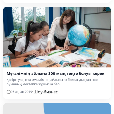
Мұғалімнің айлығы 300 мың теңге болуы керек
Қазіргі уақытта мұғалімнің айлығы аз болғандықтан, жас
буынның мектепке жұмысқа бар...
•
Шоу-бизнес
26 ақпан 2019