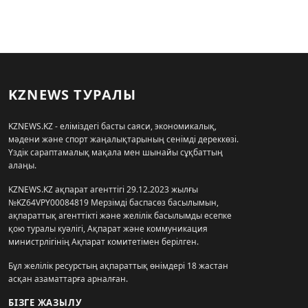
KZNEWS ТУРАЛЫ
KZNEWS.KZ - еліміздегі басты саяси, экономикалық,
мәдени және спорт жаңалықтарының сенімді дереккөзі.
Үздік сараптамалық мақала мен шынайы сұқбаттың
алаңы.
KZNEWS.KZ ақпарат агенттігі 29.12.2023 жылғы
№KZ64VPY00084819 Мерзімді баспасөз басылымын,
ақпараттық агенттікті және желілік басылымды есепке
қою туралы куәлігі, Ақпарат және коммуникация
министрлігінің Ақпарат комитетімен берілген.
Бұл желілік ресурстың ақпараттық өнімдері 18 жастан
асқан азаматтарға арналған.
БІЗГЕ ЖАЗЫЛУ