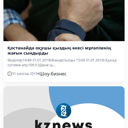
Қостанайда оқушы қыздың әкесі мұғалімнің
жағын сындырды
Өңірлер14:48 31.01.2019(Жаңартылды 15:04 31.01.2019) Қысқа
сілтеме алу109 0 0Дене ш...
•
Шоу-бизнес
31 қаңтар 2019