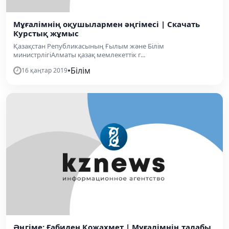
Мұғалімнің оқушылармен әңгімесі | Скачать
Курстық жұмыс
Қазақстан Републикасының Ғылым және Білім
министрлігіАлматы қазақ мемлекеттік г...
•
Білім
16 қаңтар 2019
Әңгіме: Ғабиден Қожахмет | Мұғалімнің талабы