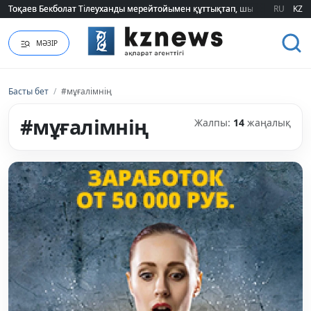
Тоқаев Бекболат Тілеуханды мерейтойымен құттықтап, шығармашылық т
Тоқаев Бекболат Тілеуханды мерейтойымен құттықтап, шығармашылық т
RU
KZ
МӘЗІР
Басты бет
/
#мұғалімнің
#мұғалімнің
Жалпы:
14
жаңалық