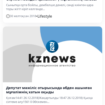
Сыныпқа орта бойлы, дембелше денелі, сәнді киінген қара
торы жігіт кіріп келгенде...
•
Lifestyle
30 желтоқсан 2018
Депутат мәжіліс отырысында әбден ашынған
мұғалімнің хатын оқыды
Қоғам14:41 26.12.2018(Жаңартылды 18:47 26.12.2018) Қысқа
сілтеме алу1561 0 0Өскемен...