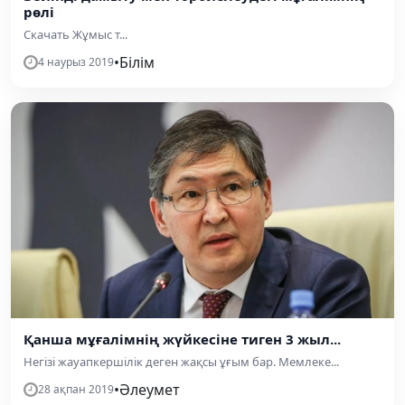
рөлі
Скачать Жұмыс т...
•
Білім
4 наурыз 2019
Қанша мұғалімнің жүйкесіне тиген 3 жыл...
Негізі жауапкершілік деген жақсы ұғым бар. Мемлеке...
•
Әлеумет
28 ақпан 2019