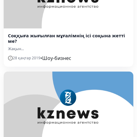
Соққыға жығылған мұғалімнің ісі соңына жетті
ме?
Жақын...
•
Шоу-бизнес
28 қаңтар 2019