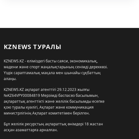
KZNEWS ТУРАЛЫ
KZNEWS.KZ - еліміздегі басты саяси, экономикалық,
мәдени және спорт жаңалықтарының сенімді дереккөзі.
Үздік сараптамалық мақала мен шынайы сұқбаттың
алаңы.
KZNEWS.KZ ақпарат агенттігі 29.12.2023 жылғы
№KZ64VPY00084819 Мерзімді баспасөз басылымын,
ақпараттық агенттікті және желілік басылымды есепке
қою туралы куәлігі, Ақпарат және коммуникация
министрлігінің Ақпарат комитетімен берілген.
Бұл желілік ресурстың ақпараттық өнімдері 18 жастан
асқан азаматтарға арналған.