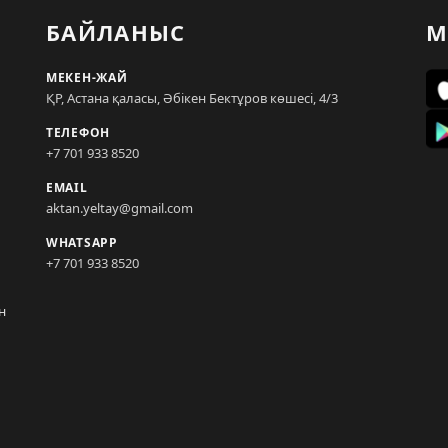
БАЙЛАНЫС
М
МЕКЕН-ЖАЙ
ҚР, Астана қаласы, Әбікен Бектұров көшесі, 4/3
ТЕЛЕФОН
+7 701 933 8520
EMAIL
aktan.yeltay@gmail.com
WHATSAPP
+7 701 933 8520
н