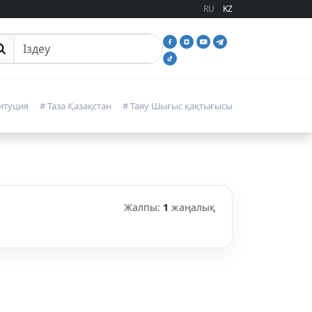
RU
KZ
йттан іздеу
итуция
# Таза Қазақстан
# Таяу Шығыс қақтығысы
Жалпы:
1
жаңалық