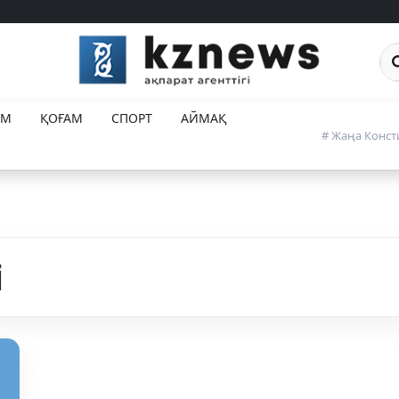
Са
ЕМ
ҚОҒАМ
СПОРТ
АЙМАҚ
# Жаңа Конст
і