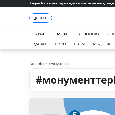
Қайрат Боранбаев лауазымды қызметке тағайындалды
Қайрат Боранбаев лауазымды қызметке тағайындалды
МӘЗІР
СҰХБАТ
САЯСАТ
ЭКОНОМИКА
ӘЛ
ҚАРЖЫ
ТЕХНО
БІЛІМ
МӘДЕНИЕТ
Басты бет
/
#монументтері
#монументтер