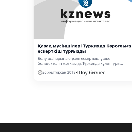
Қазақ мүсіншілері Түркияда Көроғлыға
ескерткіш тұрғызды
Болу шаһарына еңселі ескерткіш үшке
бөлшектеліп жеткізілді. Түркияда күллі түркі...
•
Шоу-бизнес
26 желтоқсан 2018