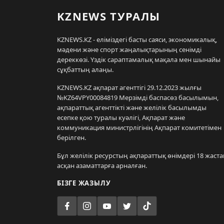
KZNEWS ТУРАЛЫ
KZNEWS.KZ - еліміздегі басты саяси, экономикалық,
мәдени және спорт жаңалықтарының сенімді
дереккөзі. Үздік сараптамалық мақала мен шынайы
сұқбаттың алаңы.
KZNEWS.KZ ақпарат агенттігі 29.12.2023 жылғы
№KZ64VPY00084819 Мерзімді баспасөз басылымын,
ақпараттық агенттікті және желілік басылымды
есепке қою туралы куәлігі, Ақпарат және
коммуникация министрлігінің Ақпарат комитетімен
берілген.
Бұл желілік ресурстың ақпараттық өнімдері 18 жаста
асқан азаматтарға арналған.
БІЗГЕ ЖАЗЫЛУ