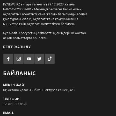
KZNEWS.KZ ақпарат агенттігі 29.12.2023 жылғы
№KZ64VPY00084819 Мерзімді баспасөз басылымын,
ақпараттық агенттікті және желілік басылымды есепке
қою туралы куәлігі, Ақпарат және коммуникация
министрлігінің Ақпарат комитетімен берілген.
Бұл желілік ресурстың ақпараттық өнімдері 18 жастан
асқан азаматтарға арналған.
БІЗГЕ ЖАЗЫЛУ
БАЙЛАНЫС
МЕКЕН-ЖАЙ
ҚР, Астана қаласы, Әбікен Бектұров көшесі, 4/3
ТЕЛЕФОН
+7 701 933 8520
EMAIL