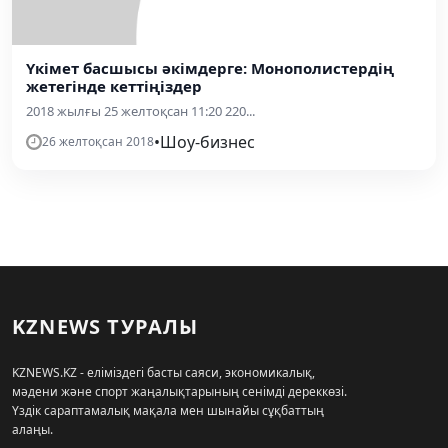
Үкімет басшысы әкімдерге: Монополистердің
жетегінде кеттіңіздер
2018 жылғы 25 желтоқсан 11:20 220...
•
Шоу-бизнес
26 желтоқсан 2018
KZNEWS ТУРАЛЫ
KZNEWS.KZ - еліміздегі басты саяси, экономикалық,
мәдени және спорт жаңалықтарының сенімді дереккөзі.
Үздік сараптамалық мақала мен шынайы сұқбаттың
алаңы.