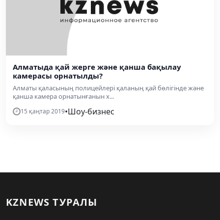
Алматыда қай жерге және қанша бақылау
камерасы орнатылды?
Алматы қаласының полицейлері қаланың қай бөлігінде және
қанша камера орнатынғанын х...
•
Шоу-бизнес
15 қаңтар 2019
KZNEWS ТУРАЛЫ