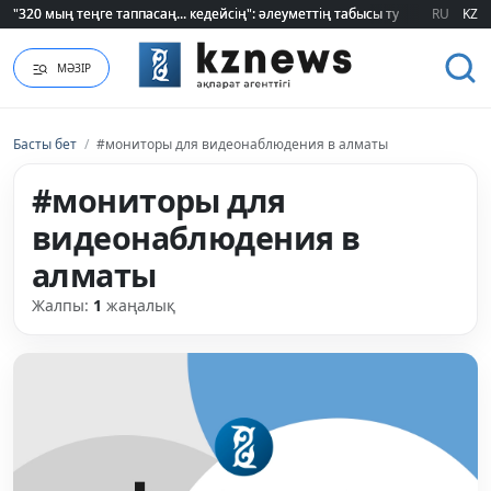
"320 мың теңге таппасаң... кедейсің": әлеуметтің табысы туралы түсінігі ө
"320 мың теңге таппасаң... кедейсің": әлеуметтің табысы туралы түсінігі ө
RU
KZ
МӘЗІР
Басты бет
/
#мониторы для видеонаблюдения в алматы
#мониторы для
видеонаблюдения в
алматы
Жалпы:
1
жаңалық