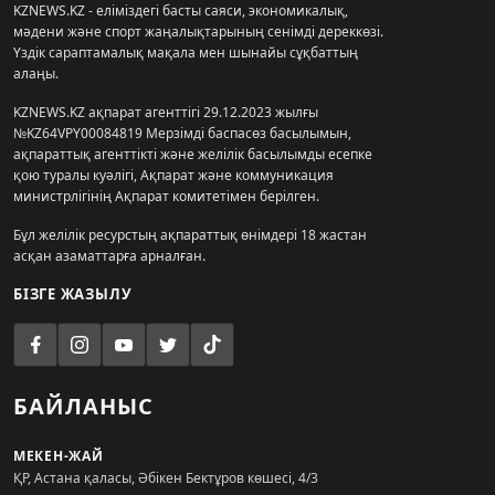
KZNEWS.KZ - еліміздегі басты саяси, экономикалық,
мәдени және спорт жаңалықтарының сенімді дереккөзі.
Үздік сараптамалық мақала мен шынайы сұқбаттың
алаңы.
KZNEWS.KZ ақпарат агенттігі 29.12.2023 жылғы
№KZ64VPY00084819 Мерзімді баспасөз басылымын,
ақпараттық агенттікті және желілік басылымды есепке
қою туралы куәлігі, Ақпарат және коммуникация
министрлігінің Ақпарат комитетімен берілген.
Бұл желілік ресурстың ақпараттық өнімдері 18 жастан
асқан азаматтарға арналған.
БІЗГЕ ЖАЗЫЛУ
БАЙЛАНЫС
МЕКЕН-ЖАЙ
ҚР, Астана қаласы, Әбікен Бектұров көшесі, 4/3