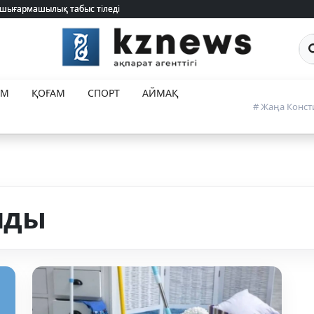
 шығармашылық табыс тіледі
 шығармашылық табыс тіледі
Са
ЕМ
ҚОҒАМ
СПОРТ
АЙМАҚ
# Жаңа Конст
нды