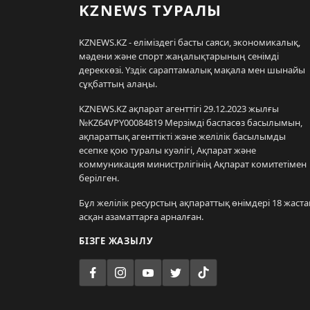
KZNEWS ТУРАЛЫ
KZNEWS.KZ - еліміздегі басты саяси, экономикалық,
мәдени және спорт жаңалықтарының сенімді
дереккөзі. Үздік сараптамалық мақала мен шынайы
сұқбаттың алаңы.
KZNEWS.KZ ақпарат агенттігі 29.12.2023 жылғы
№KZ64VPY00084819 Мерзімді баспасөз басылымын,
ақпараттық агенттікті және желілік басылымды
есепке қою туралы куәлігі, Ақпарат және
коммуникация министрлігінің Ақпарат комитетімен
берілген.
Бұл желілік ресурстың ақпараттық өнімдері 18 жаста
асқан азаматтарға арналған.
БІЗГЕ ЖАЗЫЛУ