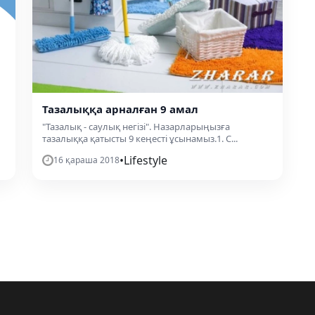
Тазалыққа арналған 9 амал
"Тазалық - саулық негізі". Назарларыңызға
тазалыққа қатысты 9 кеңесті ұсынамыз.1. С...
•
Lifestyle
16 қараша 2018