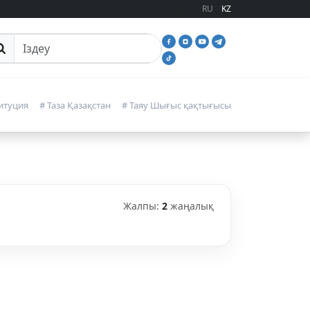
RU
KZ
йттан іздеу
итуция
# Таза Қазақстан
# Таяу Шығыс қақтығысы
Жалпы:
2
жаңалық