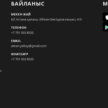
БАЙЛАНЫС
М
МЕКЕН-ЖАЙ
ҚР, Астана қаласы, Әбікен Бектұров көшесі, 4/3
ТЕЛЕФОН
+7 701 933 8520
EMAIL
aktan.yeltay@gmail.com
WHATSAPP
+7 701 933 8520
н