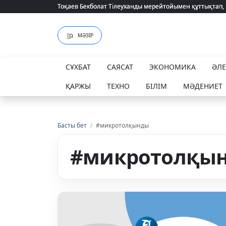
Тоқаев Бекболат Тілеуханды мерейтойымен құттықтап,
Тоқаев Бекболат Тілеуханды мерейтойымен құттықтап,
МӘЗІР
СҰХБАТ
САЯСАТ
ЭКОНОМИКА
ӘЛ
ҚАРЖЫ
ТЕХНО
БІЛІМ
МӘДЕНИЕТ
Басты бет
/
#микротолқынды
#микротолқы