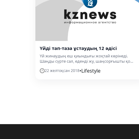
Үйді тап-таза ұстаудың 12 әдісі
Үй жинаудың еш қиындығы жоқтай көрінеді.
Шаңды сүрте сал, еденді жу, шаңсорғышты қо...
•
Lifestyle
22 желтоқсан 2018