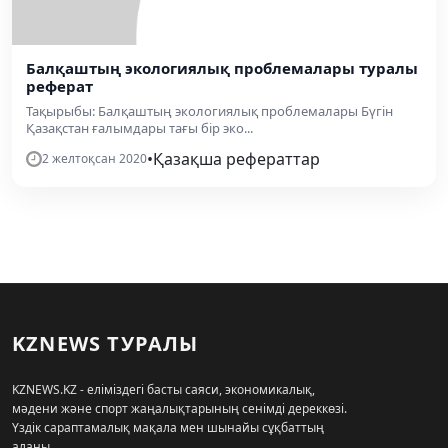
Балқаштың экологиялық проблемалары туралы
реферат
Тақырыбы: Балқаштың экологиялық проблемалары Бүгін
Қазақстан ғалымдары тағы бір эко...
•
Қазақша рефераттар
2 желтоқсан 2020
KZNEWS ТУРАЛЫ
KZNEWS.KZ - еліміздегі басты саяси, экономикалық,
мәдени және спорт жаңалықтарының сенімді дереккөзі.
Үздік сараптамалық мақала мен шынайы сұқбаттың
алаңы.