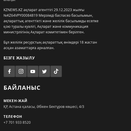
KZNEWS.KZ ақпарат агенттігі 29.12.2023 жылғы
№KZ64VPY00084819 Мерзімді баспасөз басылымын,
ақпараттық агенттікті және желілік басылымды есепке
қою туралы куәлігі, Ақпарат және коммуникация
министрлігінің Ақпарат комитетімен берілген.
Бұл желілік ресурстың ақпараттық өнімдері 18 жастан
асқан азаматтарға арналған.
БІЗГЕ ЖАЗЫЛУ
БАЙЛАНЫС
МЕКЕН-ЖАЙ
ҚР, Астана қаласы, Әбікен Бектұров көшесі, 4/3
ТЕЛЕФОН
+7 701 933 8520