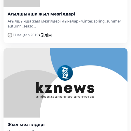
Ағылшынша жыл мезгілдері
Ағылшынша жыл мезгілдері мыналар - winter, spring, summer,
autumn. seaso...
•
Білім
27 қаңтар 2019
Жыл мезгілдері