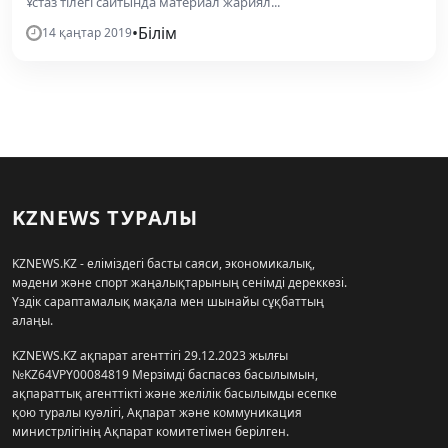
Ұстаз тілегі сайтында материал жариял...
•
Білім
14 қаңтар 2019
KZNEWS ТУРАЛЫ
KZNEWS.KZ - еліміздегі басты саяси, экономикалық,
мәдени және спорт жаңалықтарының сенімді дереккөзі.
Үздік сараптамалық мақала мен шынайы сұқбаттың
алаңы.
KZNEWS.KZ ақпарат агенттігі 29.12.2023 жылғы
№KZ64VPY00084819 Мерзімді баспасөз басылымын,
ақпараттық агенттікті және желілік басылымды есепке
қою туралы куәлігі, Ақпарат және коммуникация
министрлігінің Ақпарат комитетімен берілген.