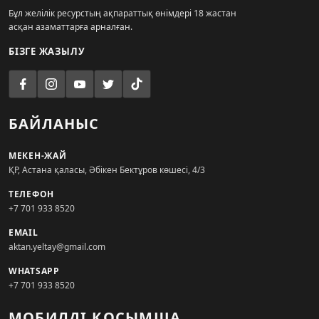
Бұл желілік ресурстың ақпараттық өнімдері 18 жастан
асқан азаматтарға арналған.
БІЗГЕ ЖАЗЫЛУ
БАЙЛАНЫС
МЕКЕН-ЖАЙ
ҚР, Астана қаласы, Әбікен Бектұров көшесі, 4/3
ТЕЛЕФОН
+7 701 933 8520
EMAIL
aktan.yeltay@gmail.com
WHATSAPP
+7 701 933 8520
МОБИЛДІ ҚОСЫМША