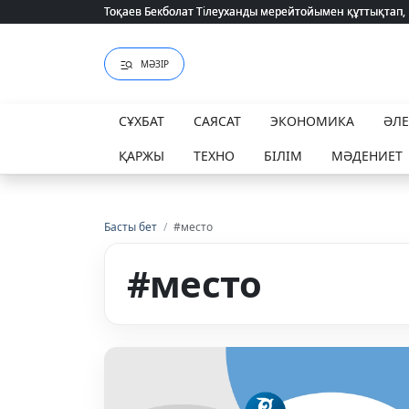
Тоқаев Бекболат Тілеуханды мерейтойымен құттықтап,
Тоқаев Бекболат Тілеуханды мерейтойымен құттықтап,
МӘЗІР
СҰХБАТ
САЯСАТ
ЭКОНОМИКА
ӘЛ
ҚАРЖЫ
ТЕХНО
БІЛІМ
МӘДЕНИЕТ
Басты бет
/
#место
#место