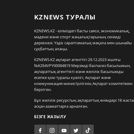
KZNEWS ТУРАЛЫ
KZNEWS.KZ - еліміздегі басты саяси, экономикалық,
мәдени және спорт жаңалықтарының сенімді
дереккөзі. Үздік сараптамалық мақала мен шынайы
сұқбаттың алаңы.
KZNEWS.KZ ақпарат агенттігі 29.12.2023 жылғы
№KZ64VPY00084819 Мерзімді баспасөз басылымын,
ақпараттық агенттікті және желілік басылымды
есепке қою туралы куәлігі, Ақпарат және
коммуникация министрлігінің Ақпарат комитетімен
берілген.
Бұл желілік ресурстың ақпараттық өнімдері 18 жаста
асқан азаматтарға арналған.
БІЗГЕ ЖАЗЫЛУ