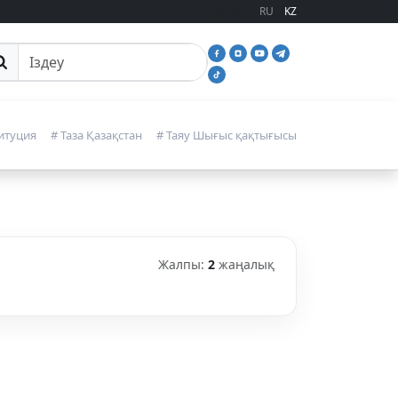
RU
KZ
йттан іздеу
итуция
# Таза Қазақстан
# Таяу Шығыс қақтығысы
Жалпы:
2
жаңалық