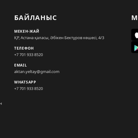
БАЙЛАНЫС
М
МЕКЕН-ЖАЙ
ҚР, Астана қаласы, Әбікен Бектұров көшесі, 4/3
ТЕЛЕФОН
+7 701 933 8520
EMAIL
aktan.yeltay@gmail.com
WHATSAPP
+7 701 933 8520
н