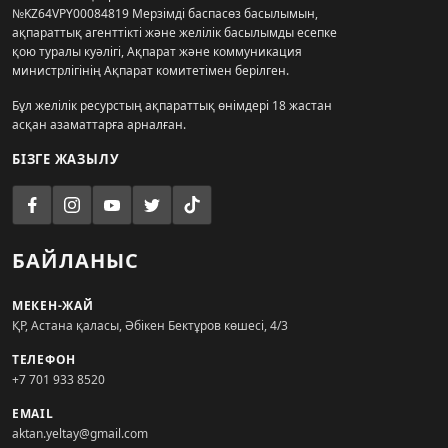
№KZ64VPY00084819 Мерзімді баспасөз басылымын,
ақпараттық агенттікті және желілік басылымды есепке
қою туралы куәлігі, Ақпарат және коммуникация
министрлігінің Ақпарат комитетімен берілген.
Бұл желілік ресурстың ақпараттық өнімдері 18 жастан
асқан азаматтарға арналған.
БІЗГЕ ЖАЗЫЛУ
БАЙЛАНЫС
МЕКЕН-ЖАЙ
ҚР, Астана қаласы, Әбікен Бектұров көшесі, 4/3
ТЕЛЕФОН
+7 701 933 8520
EMAIL
aktan.yeltay@gmail.com