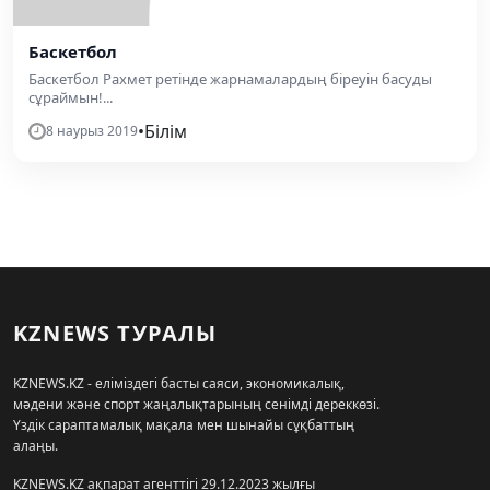
Баскетбол
Баскетбол Рахмет ретінде жарнамалардың біреуін басуды
сұраймын!...
•
Білім
8 наурыз 2019
KZNEWS ТУРАЛЫ
KZNEWS.KZ - еліміздегі басты саяси, экономикалық,
мәдени және спорт жаңалықтарының сенімді дереккөзі.
Үздік сараптамалық мақала мен шынайы сұқбаттың
алаңы.
KZNEWS.KZ ақпарат агенттігі 29.12.2023 жылғы