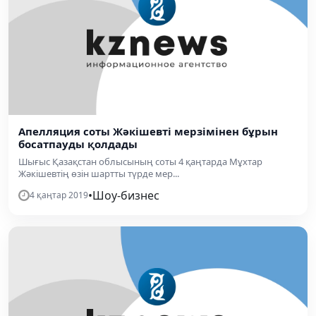
Апелляция соты Жәкішевті мерзімінен бұрын
босатпауды қолдады
Шығыс Қазақстан облысының соты 4 қаңтарда Мұхтар
Жәкішевтің өзін шартты түрде мер...
•
Шоу-бизнес
4 қаңтар 2019