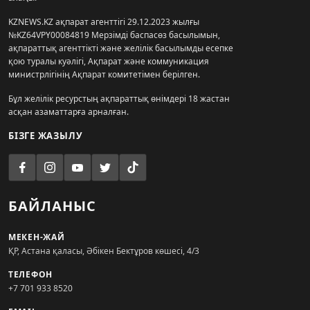
KZNEWS.KZ ақпарат агенттігі 29.12.2023 жылғы
№KZ64VPY00084819 Мерзімді баспасөз басылымын,
ақпараттық агенттікті және желілік басылымды есепке
қою туралы куәлігі, Ақпарат және коммуникация
министрлігінің Ақпарат комитетімен берілген.
Бұл желілік ресурстың ақпараттық өнімдері 18 жастан
асқан азаматтарға арналған.
БІЗГЕ ЖАЗЫЛУ
БАЙЛАНЫС
МЕКЕН-ЖАЙ
ҚР, Астана қаласы, Әбікен Бектұров көшесі, 4/3
ТЕЛЕФОН
+7 701 933 8520