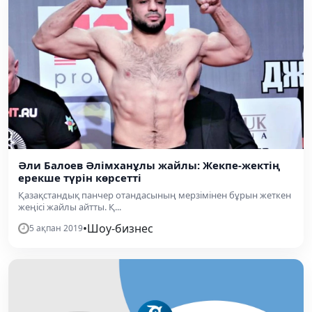
Әли Балоев Әлімханұлы жайлы: Жекпе-жектің
ерекше түрін көрсетті
Қазақстандық панчер отандасының мерзімінен бұрын жеткен
жеңісі жайлы айтты. Қ...
•
Шоу-бизнес
5 ақпан 2019