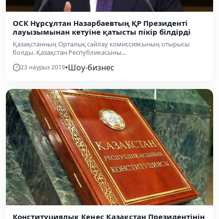
ОСК Нұрсұлтан Назарбаевтың ҚР Президенті
лауызымынан кетуіне қатысты пікір білдірді
Қазақстанның Орталық сайлау комиссиясының отырысы
болды. Қазақстан Республикасыны...
•
Шоу-бизнес
23 наурыз 2019
Конституциялық Кеңес Қазақстан Президентінің