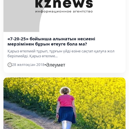
«7-20-25» бойынша алынатын несиені
мерзімінен бұрын өтеуге бола ма?
Қарыз өтелмей тұрып, тұрғын үйді өзіне сақтап қалуға жол
берілмейді. Қарыз өтелме...
•
Әлеумет
28 желтоқсан 2018