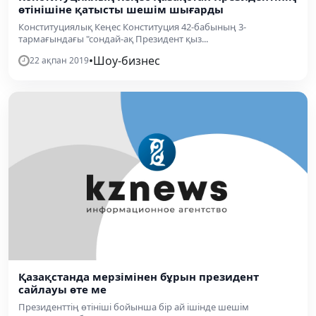
өтінішіне қатысты шешім шығарды
Конституциялық Кеңес Конституция 42-бабының 3-
тармағындағы "сондай-ақ Президент қыз...
•
Шоу-бизнес
22 ақпан 2019
Қазақстанда мерзімінен бұрын президент
сайлауы өте ме
Президенттің өтініші бойынша бір ай ішінде шешім