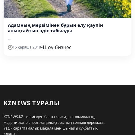
Адамның мерзімінен бұрын өлу қаупін
анықтайтын әдіс табылды
...
•
Шоу-бизнес
15 қараша 2018
KZNEWS ТУРАЛЫ
KZNEWS.KZ - еліміздегі басты саяси, экономикалық,
мәдени және спорт жаңалықтарының сенімді дереккөзі.
Үздік сараптамалық мақала мен шынайы сұқбаттың
алаңы.