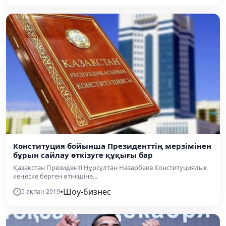
Конституция бойынша Президенттің мерзімінен
бұрын сайлау өткізуге құқығы бар
Қазақстан Президенті Нұрсұлтан Назарбаев Конституциялық
кеңеске берген өтінішіне...
•
Шоу-бизнес
5 ақпан 2019