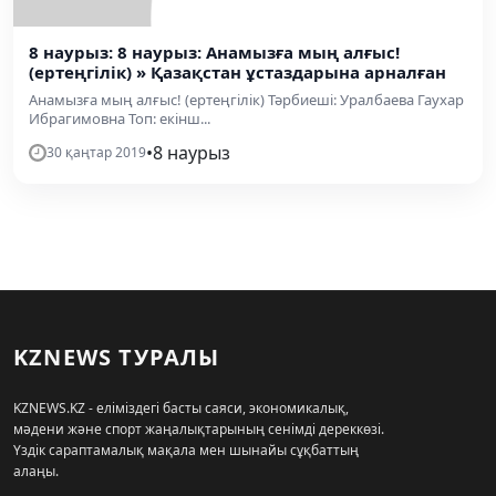
8 наурыз: 8 наурыз: Анамызға мың алғыс!
(ертеңгілік) » Қазақстан ұстаздарына арналған
Анамызға мың алғыс! (ертеңгілік) Тәрбиеші: Уралбаева Гаухар
Ибрагимовна Топ: екінш...
•
8 наурыз
30 қаңтар 2019
KZNEWS ТУРАЛЫ
KZNEWS.KZ - еліміздегі басты саяси, экономикалық,
мәдени және спорт жаңалықтарының сенімді дереккөзі.
Үздік сараптамалық мақала мен шынайы сұқбаттың
алаңы.