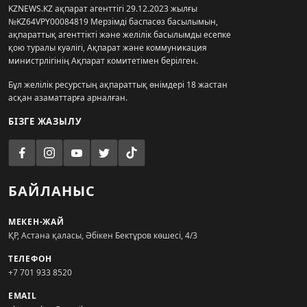
KZNEWS.KZ ақпарат агенттігі 29.12.2023 жылғы
№KZ64VPY00084819 Мерзімді баспасөз басылымын,
ақпараттық агенттікті және желілік басылымды есепке
қою туралы куәлігі, Ақпарат және коммуникация
министрлігінің Ақпарат комитетімен берілген.
Бұл желілік ресурстың ақпараттық өнімдері 18 жастан
асқан азаматтарға арналған.
БІЗГЕ ЖАЗЫЛУ
БАЙЛАНЫС
МЕКЕН-ЖАЙ
ҚР, Астана қаласы, Әбікен Бектұров көшесі, 4/3
ТЕЛЕФОН
+7 701 933 8520
EMAIL