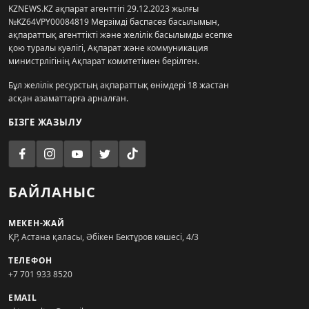
KZNEWS.KZ ақпарат агенттігі 29.12.2023 жылғы
№KZ64VPY00084819 Мерзімді баспасөз басылымын,
ақпараттық агенттікті және желілік басылымды есепке
қою туралы куәлігі, Ақпарат және коммуникация
министрлігінің Ақпарат комитетімен берілген.
Бұл желілік ресурстың ақпараттық өнімдері 18 жастан
асқан азаматтарға арналған.
БІЗГЕ ЖАЗЫЛУ
БАЙЛАНЫС
МЕКЕН-ЖАЙ
ҚР, Астана қаласы, Әбікен Бектұров көшесі, 4/3
ТЕЛЕФОН
+7 701 933 8520
EMAIL