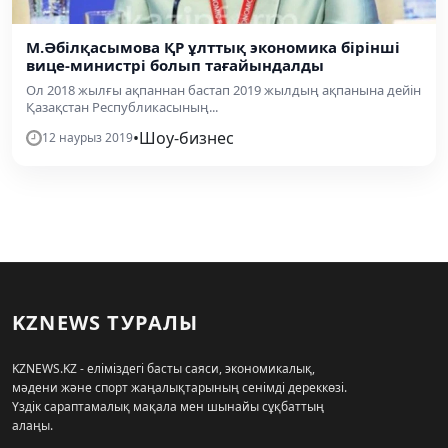
М.Әбілқасымова ҚР ұлттық экономика бірінші
вице-министрі болып тағайындалды
Ол 2018 жылғы ақпаннан бастап 2019 жылдың ақпанына дейін
Қазақстан Республикасының...
•
Шоу-бизнес
12 наурыз 2019
KZNEWS ТУРАЛЫ
KZNEWS.KZ - еліміздегі басты саяси, экономикалық,
мәдени және спорт жаңалықтарының сенімді дереккөзі.
Үздік сараптамалық мақала мен шынайы сұқбаттың
алаңы.