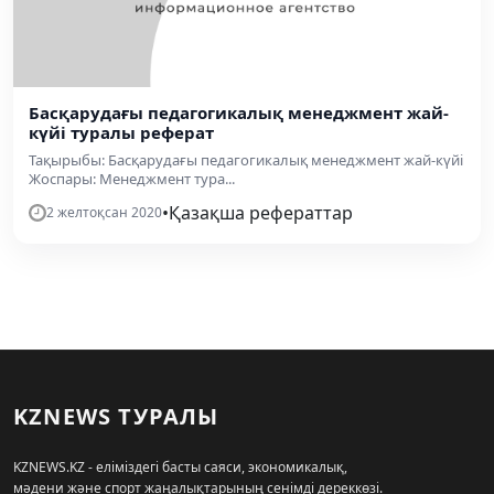
Басқарудағы педагогикалық менеджмент жай-
күйі туралы реферат
Тақырыбы: Басқарудағы педагогикалық менеджмент жай-күйі
Жоспары: Менеджмент тура...
•
Қазақша рефераттар
2 желтоқсан 2020
KZNEWS ТУРАЛЫ
KZNEWS.KZ - еліміздегі басты саяси, экономикалық,
мәдени және спорт жаңалықтарының сенімді дереккөзі.