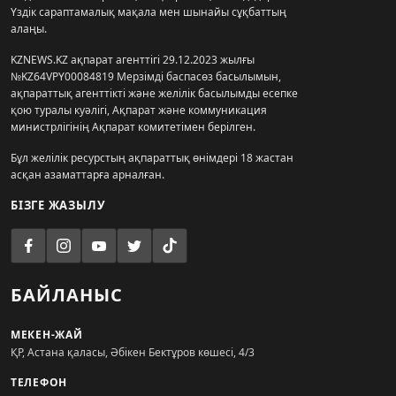
Үздік сараптамалық мақала мен шынайы сұқбаттың
алаңы.
KZNEWS.KZ ақпарат агенттігі 29.12.2023 жылғы
№KZ64VPY00084819 Мерзімді баспасөз басылымын,
ақпараттық агенттікті және желілік басылымды есепке
қою туралы куәлігі, Ақпарат және коммуникация
министрлігінің Ақпарат комитетімен берілген.
Бұл желілік ресурстың ақпараттық өнімдері 18 жастан
асқан азаматтарға арналған.
БІЗГЕ ЖАЗЫЛУ
БАЙЛАНЫС
МЕКЕН-ЖАЙ
ҚР, Астана қаласы, Әбікен Бектұров көшесі, 4/3
ТЕЛЕФОН