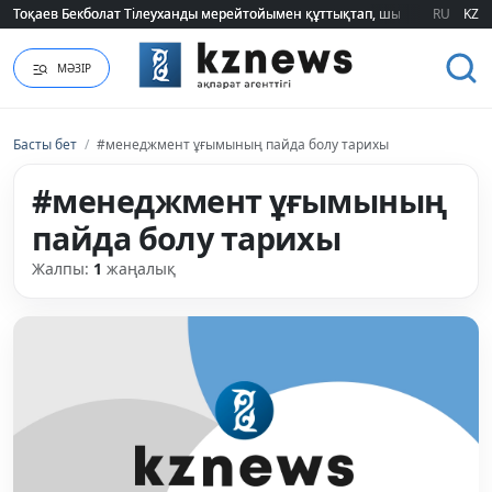
Тоқаев Бекболат Тілеуханды мерейтойымен құттықтап, шығармашылық т
Тоқаев Бекболат Тілеуханды мерейтойымен құттықтап, шығармашылық т
RU
KZ
МӘЗІР
Басты бет
/
#менеджмент ұғымының пайда болу тарихы
#менеджмент ұғымының
пайда болу тарихы
Жалпы:
1
жаңалық