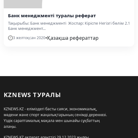
Банк менеджменті туралы реферат
Тақырыбы: Банк менеджменті Жоспар: Кіріспе Негізгі бөлім 2.1
Банк менеджмент...
•
Қазақша рефераттар
3 желтоқсан 2020
KZNEWS ТУРАЛЫ
KZNEWS.KZ - еліміздегі басты саяси, экономикалық,
мәдени және спорт жаңалықтарының сенімді дереккөзі.
Үздік сараптамалық мақала мен шынайы сұқбаттың
алаңы.
KZNEWS.KZ ақпарат агенттігі 29.12.2023 жылғы