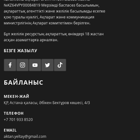
№KZ64VPY00084819 Мерзімді баспасөз басылымын,
ақпараттық агенттікті және желілік басылымды есепке
қою туралы куәлігі, Ақпарат және коммуникация
министрлігінің Ақпарат комитетімен берілген.
Бұл желілік ресурстың ақпараттық өнімдері 18 жастан
асқан азаматтарға арналған.
БІЗГЕ ЖАЗЫЛУ
БАЙЛАНЫС
МЕКЕН-ЖАЙ
ҚР, Астана қаласы, Әбікен Бектұров көшесі, 4/3
ТЕЛЕФОН
+7 701 933 8520
EMAIL
aktan.yeltay@gmail.com