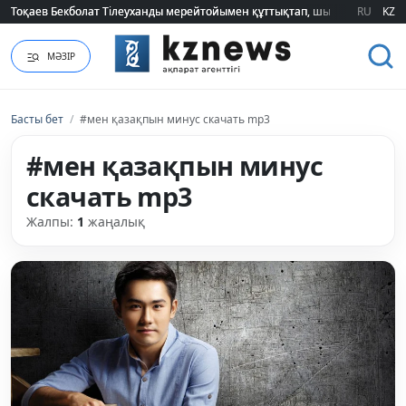
Тоқаев Бекболат Тілеуханды мерейтойымен құттықтап, шығармашылық т
Тоқаев Бекболат Тілеуханды мерейтойымен құттықтап, шығармашылық т
RU
KZ
МӘЗІР
Басты бет
/
#мен қазақпын минус скачать mp3
#мен қазақпын минус
скачать mp3
Жалпы:
1
жаңалық