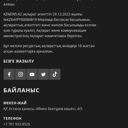
алаңы.
KZNEWS.KZ ақпарат агенттігі 29.12.2023 жылғы
№KZ64VPY00084819 Мерзімді баспасөз басылымын,
ақпараттық агенттікті және желілік басылымды есепке
қою туралы куәлігі, Ақпарат және коммуникация
министрлігінің Ақпарат комитетімен берілген.
Бұл желілік ресурстың ақпараттық өнімдері 18 жастан
асқан азаматтарға арналған.
БІЗГЕ ЖАЗЫЛУ
БАЙЛАНЫС
МЕКЕН-ЖАЙ
ҚР, Астана қаласы, Әбікен Бектұров көшесі, 4/3
ТЕЛЕФОН
+7 701 933 8520