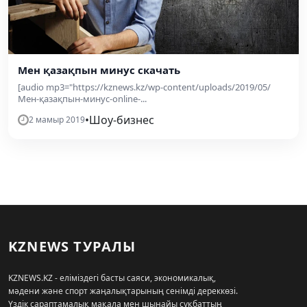
Мен қазақпын минус скачать
[audio mp3="https://kznews.kz/wp-content/uploads/2019/05/
Мен-қазақпын-минус-online-...
•
Шоу-бизнес
2 мамыр 2019
KZNEWS ТУРАЛЫ
KZNEWS.KZ - еліміздегі басты саяси, экономикалық,
мәдени және спорт жаңалықтарының сенімді дереккөзі.
Үздік сараптамалық мақала мен шынайы сұқбаттың