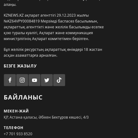
алаңы.
KZNEWS.KZ ақпарат агенттігі 29.12.2023 жылғы
№KZ64VPY00084819 Мерзімді баспасөз басылымын,
ақпараттық агенттікті және желілік басылымды есепке
қою туралы куәлігі, Ақпарат және коммуникация
министрлігінің Ақпарат комитетімен берілген.
Бұл желілік ресурстың ақпараттық өнімдері 18 жастан
асқан азаматтарға арналған.
БІЗГЕ ЖАЗЫЛУ
БАЙЛАНЫС
МЕКЕН-ЖАЙ
ҚР, Астана қаласы, Әбікен Бектұров көшесі, 4/3
ТЕЛЕФОН
+7 701 933 8520