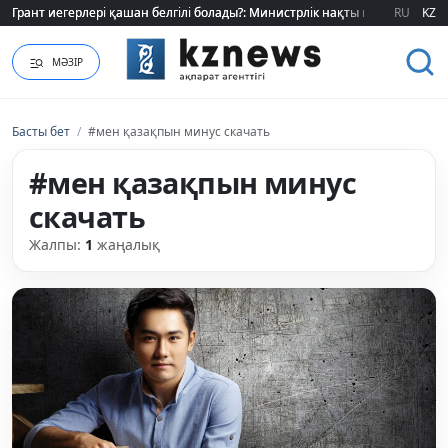
Грант иегерлері қашан белгілі болады?: Министрлік нақты мерзімді атад
Грант иегерлері қашан белгілі болады?: Министрлік нақты мерзімді атад
RU
KZ
МӘЗІР
Басты бет
/
#мен қазақпын минус скачать
#мен қазақпын минус
скачать
Жалпы:
1
жаңалық