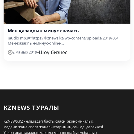
Мен қазақпын минус скачать
[audio mp3="https://kznews.kz/wp-content/uploads/2019/05/
Мен-қазақпын-минус-online-...
•
Шоу-бизнес
2 мамыр 2019
KZNEWS ТУРАЛЫ
KZNEWS.KZ - еліміздегі басты саяси, экономикалық,
мәдени және спорт жаңалықтарының сенімді дереккөзі.
Үздік сараптамалық мақала мен шынайы сұқбаттың