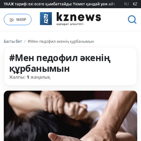
ҮААЖ тарифі екі есеге қымбаттайды: Үкімет қандай уәж айтады?
ҮААЖ тарифі екі есеге қымбаттайды: Үкімет қандай уәж айтады?
RU
KZ
МӘЗІР
Басты бет
/
#Мен педофил әкенің құрбанымын
#Мен педофил әкенің
құрбанымын
Жалпы:
1
жаңалық