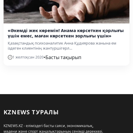
«Әкемді жек көремін! Анама көрсеткен қорлығы
үшін емес, маған көрсеткен зорлығы үшін»
Қазақстандық психоаналитик Анна Құдиярова жанына ем
іздеген клиентінің жантүршігерл...
•
Басты тақырып
1 желтоқсан 2020
KZNEWS ТУРАЛЫ
KZNEWS.KZ - еліміздегі басты саяси, экономикалық,
мәдени және спорт жаңалықтарының сенімді дереккөзі.