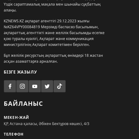
Үздік сараптамалық мақала мен шынайы сұқбаттың
алаңы.
KZNEWS.KZ ақпарат агенттігі 29.12.2023 жылғы
№KZ64VPY00084819 Мерзімді баспасөз басылымын,
ақпараттық агенттікті және желілік басылымды есепке
қою туралы куәлігі, Ақпарат және коммуникация
министрлігінің Ақпарат комитетімен берілген.
Бұл желілік ресурстың ақпараттық өнімдері 18 жастан
асқан азаматтарға арналған.
БІЗГЕ ЖАЗЫЛУ
БАЙЛАНЫС
МЕКЕН-ЖАЙ
ҚР, Астана қаласы, Әбікен Бектұров көшесі, 4/3
ТЕЛЕФОН