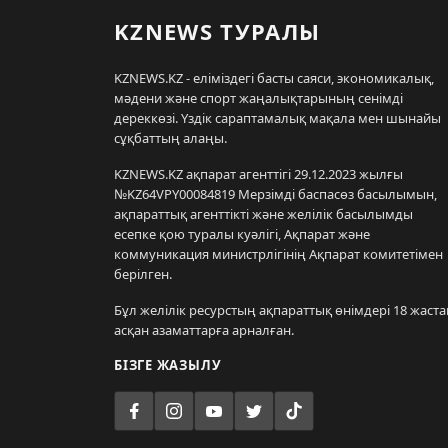
KZNEWS ТУРАЛЫ
KZNEWS.KZ - еліміздегі басты саяси, экономикалық,
мәдени және спорт жаңалықтарының сенімді
дереккөзі. Үздік сараптамалық мақала мен шынайы
сұқбаттың алаңы.
KZNEWS.KZ ақпарат агенттігі 29.12.2023 жылғы
№KZ64VPY00084819 Мерзімді баспасөз басылымын,
ақпараттық агенттікті және желілік басылымды
есепке қою туралы куәлігі, Ақпарат және
коммуникация министрлігінің Ақпарат комитетімен
берілген.
Бұл желілік ресурстың ақпараттық өнімдері 18 жаста
асқан азаматтарға арналған.
БІЗГЕ ЖАЗЫЛУ