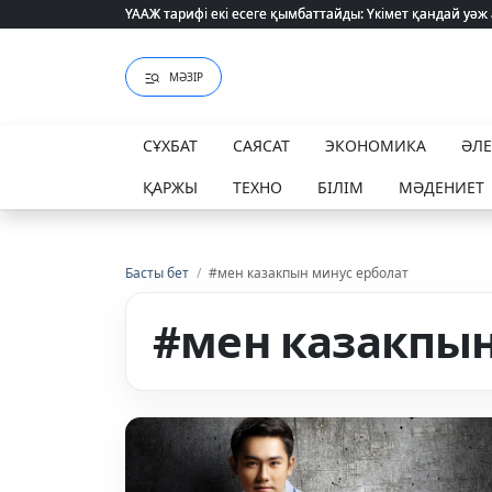
ҮААЖ тарифі екі есеге қымбаттайды: Үкімет қандай уәж
ҮААЖ тарифі екі есеге қымбаттайды: Үкімет қандай уәж
МӘЗІР
СҰХБАТ
САЯСАТ
ЭКОНОМИКА
ӘЛ
ҚАРЖЫ
ТЕХНО
БІЛІМ
МӘДЕНИЕТ
Басты бет
/
#мен казакпын минус ерболат
#мен казакпын