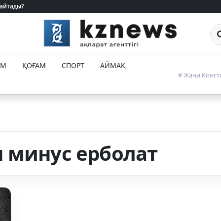
 айтады?
 айтады?
Са
ЕМ
ҚОҒАМ
СПОРТ
АЙМАҚ
# Жаңа Конст
 минус ерболат