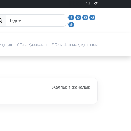
RU
KZ
йттан іздеу
итуция
# Таза Қазақстан
# Таяу Шығыс қақтығысы
Жалпы:
1
жаңалық