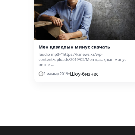
Мен қазақпын минус скачать
[audio mp3="https://kznews.kz/wp-
content/uploads/2019/05/Мен-қазақпын-минус-
online-...
•
Шоу-бизнес
2 мамыр 2019