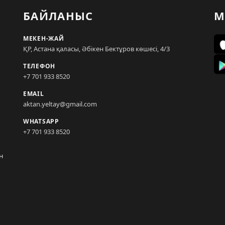
БАЙЛАНЫС
М
МЕКЕН-ЖАЙ
ҚР, Астана қаласы, Әбікен Бектұров көшесі, 4/3
ТЕЛЕФОН
+7 701 933 8520
EMAIL
aktan.yeltay@gmail.com
WHATSAPP
+7 701 933 8520
н