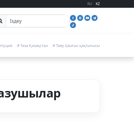
RU
KZ
йттан іздеу
итуция
# Таза Қазақстан
# Таяу Шығыс қақтығысы
жазушылар