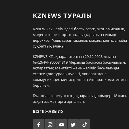
KZNEWS ТУРАЛЫ
KZNEWS.KZ - еліміздегі басты саяси, экономикалық,
мәдени және спорт жаңалықтарының сенімді
дереккөзі. Үздік сараптамалық мақала мен шынайы
сұқбаттың алаңы.
KZNEWS.KZ ақпарат агенттігі 29.12.2023 жылғы
№KZ64VPY00084819 Мерзімді баспасөз басылымын,
ақпараттық агенттікті және желілік басылымды
есепке қою туралы куәлігі, Ақпарат және
коммуникация министрлігінің Ақпарат комитетімен
берілген.
Бұл желілік ресурстың ақпараттық өнімдері 18 жаста
асқан азаматтарға арналған.
БІЗГЕ ЖАЗЫЛУ