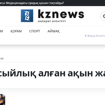
 жасы: Медицинадағы сұмдық қашан тоқтайды?
 жасы: Медицинадағы сұмдық қашан тоқтайды?
Са
ЕМ
ҚОҒАМ
СПОРТ
АЙМАҚ
# Жаңа Конст
лар
 сыйлық алған ақын 