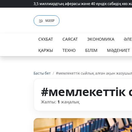
3,5 миллиардтың аферасы және 40 күндік сәбидің көз
3,5 миллиардтың аферасы және 40 күндік сәбидің көз
МӘЗІР
СҰХБАТ
САЯСАТ
ЭКОНОМИКА
ӘЛ
ҚАРЖЫ
ТЕХНО
БІЛІМ
МӘДЕНИЕТ
Басты бет
/
#мемлекеттік сыйлық алған ақын жазушы
#мемлекеттік
Жалпы:
1
жаңалық