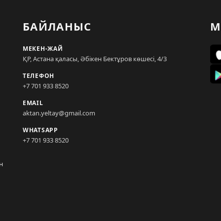
БАЙЛАНЫС
М
МЕКЕН-ЖАЙ
ҚР, Астана қаласы, Әбікен Бектұров көшесі, 4/3
ТЕЛЕФОН
+7 701 933 8520
EMAIL
aktan.yeltay@gmail.com
WHATSAPP
+7 701 933 8520
н