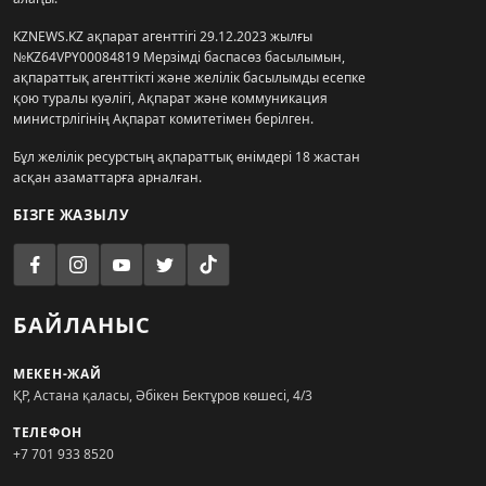
KZNEWS.KZ ақпарат агенттігі 29.12.2023 жылғы
№KZ64VPY00084819 Мерзімді баспасөз басылымын,
ақпараттық агенттікті және желілік басылымды есепке
қою туралы куәлігі, Ақпарат және коммуникация
министрлігінің Ақпарат комитетімен берілген.
Бұл желілік ресурстың ақпараттық өнімдері 18 жастан
асқан азаматтарға арналған.
БІЗГЕ ЖАЗЫЛУ
БАЙЛАНЫС
МЕКЕН-ЖАЙ
ҚР, Астана қаласы, Әбікен Бектұров көшесі, 4/3
ТЕЛЕФОН
+7 701 933 8520