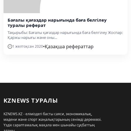
Бағалы қағаздар нарығында баға белгілеу
туралы реферат
Тақырыбы: Бағалы қағаздар нарығында баға белгілеу Жоспар:
Қаржы нарығы және оны...
•
Қазақша рефераттар
1 желтоқсан 2020
KZNEWS ТУРАЛЫ
KZNEWS.KZ - еліміздегі басты саяси, экономикалық,
мәдени және спорт жаңалықтарының сенімді дереккөзі.
Үздік сараптамалық мақала мен шынайы сұқбаттың
алаңы.