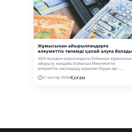
Жұмысынан айырылғандарға
әлеуметтік төлемді қалай алуға болад
2025 жылдын қорытындысы бойынша жұмысына
айырылу жағдайы бойынша Мемлекеттік
әлеуметтік сақтандыру қорынан (бұдан әрі –...
•
Қоғам
21 қаңтар 2026