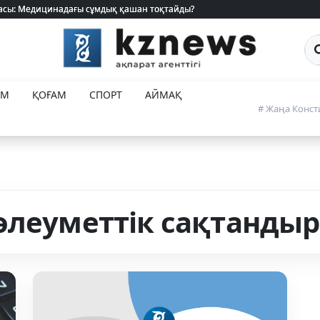
 жасы: Медицинадағы сұмдық қашан тоқтайды?
 жасы: Медицинадағы сұмдық қашан тоқтайды?
Са
ЕМ
ҚОҒАМ
СПОРТ
АЙМАҚ
# Жаңа Конст
әлеуметтік сақтанды