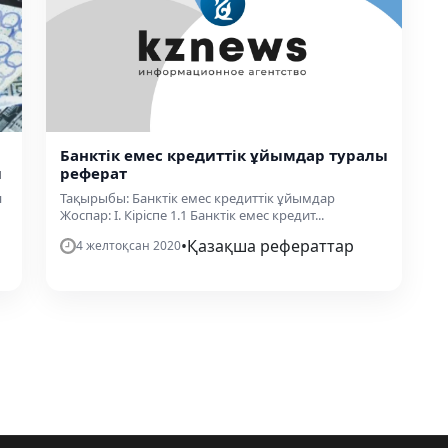
Банктік емес кредиттік ұйымдар туралы
ы
реферат
н
Тақырыбы: Банктік емес кредиттік ұйымдар
Жоспар: І. Кіріспе 1.1 Банктік емес кредит...
•
Қазақша рефераттар
4 желтоқсан 2020