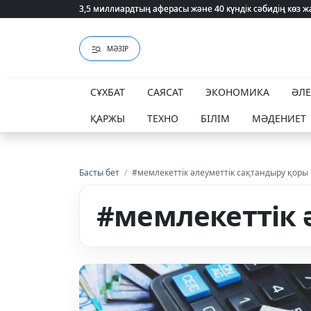
3,5 миллиардтың аферасы және 40 күндік сәбидің көз
3,5 миллиардтың аферасы және 40 күндік сәбидің көз
МӘЗІР
СҰХБАТ
САЯСАТ
ЭКОНОМИКА
ӘЛ
ҚАРЖЫ
ТЕХНО
БІЛІМ
МӘДЕНИЕТ
Басты бет
/
#мемлекеттік әлеуметтік сақтандыру қоры
#мемлекеттік 