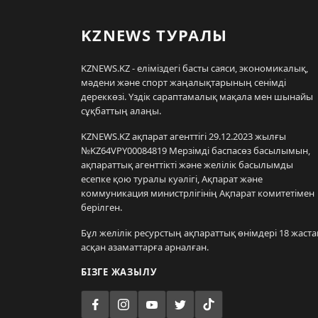
KZNEWS ТУРАЛЫ
KZNEWS.KZ - еліміздегі басты саяси, экономикалық,
мәдени және спорт жаңалықтарының сенімді
дереккөзі. Үздік сараптамалық мақала мен шынайы
сұқбаттың алаңы.
KZNEWS.KZ ақпарат агенттігі 29.12.2023 жылғы
№KZ64VPY00084819 Мерзімді баспасөз басылымын,
ақпараттық агенттікті және желілік басылымды
есепке қою туралы куәлігі, Ақпарат және
коммуникация министрлігінің Ақпарат комитетімен
берілген.
Бұл желілік ресурстың ақпараттық өнімдері 18 жаста
асқан азаматтарға арналған.
БІЗГЕ ЖАЗЫЛУ