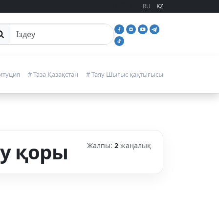
RU
KZ
йттан іздеу
итуция
# Таза Қазақстан
# Таяу Шығыс қақтығысы
ру қоры
Жалпы:
2
жаңалық