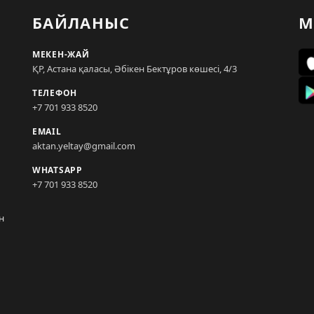
БАЙЛАНЫС
М
МЕКЕН-ЖАЙ
ҚР, Астана қаласы, Әбікен Бектұров көшесі, 4/3
ТЕЛЕФОН
+7 701 933 8520
EMAIL
aktan.yeltay@gmail.com
WHATSAPP
+7 701 933 8520
н