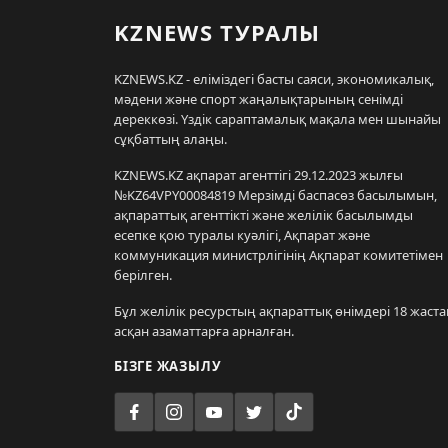
KZNEWS ТУРАЛЫ
KZNEWS.KZ - еліміздегі басты саяси, экономикалық,
мәдени және спорт жаңалықтарының сенімді
дереккөзі. Үздік сараптамалық мақала мен шынайы
сұқбаттың алаңы.
KZNEWS.KZ ақпарат агенттігі 29.12.2023 жылғы
№KZ64VPY00084819 Мерзімді баспасөз басылымын,
ақпараттық агенттікті және желілік басылымды
есепке қою туралы куәлігі, Ақпарат және
коммуникация министрлігінің Ақпарат комитетімен
берілген.
Бұл желілік ресурстың ақпараттық өнімдері 18 жаста
асқан азаматтарға арналған.
БІЗГЕ ЖАЗЫЛУ