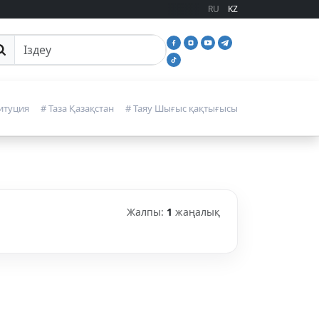
RU
KZ
йттан іздеу
итуция
# Таза Қазақстан
# Таяу Шығыс қақтығысы
Жалпы:
1
жаңалық