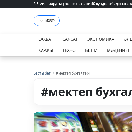
3,5 миллиардтың аферасы және 40 күндік сәбидің көз
3,5 миллиардтың аферасы және 40 күндік сәбидің көз
МӘЗІР
СҰХБАТ
САЯСАТ
ЭКОНОМИКА
ӘЛ
ҚАРЖЫ
ТЕХНО
БІЛІМ
МӘДЕНИЕТ
Басты бет
/
#мектеп бухгалтері
#мектеп бухга