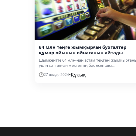
64 млн теңге жымқырған бухгалтер
құмар ойынын ойнағанын айтады
Шымкентте 64 млн-нан астам теңгені жымқырған
үшін сотталған мектептің бас есепшісі...
•
Құқық
27 шілде 2024