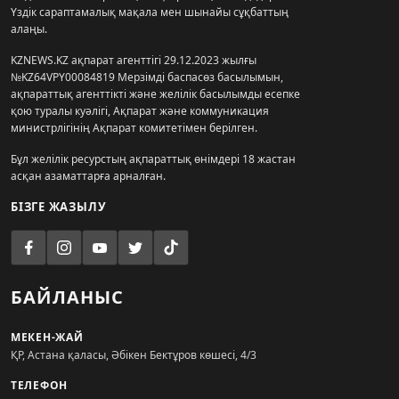
Үздік сараптамалық мақала мен шынайы сұқбаттың
алаңы.
KZNEWS.KZ ақпарат агенттігі 29.12.2023 жылғы
№KZ64VPY00084819 Мерзімді баспасөз басылымын,
ақпараттық агенттікті және желілік басылымды есепке
қою туралы куәлігі, Ақпарат және коммуникация
министрлігінің Ақпарат комитетімен берілген.
Бұл желілік ресурстың ақпараттық өнімдері 18 жастан
асқан азаматтарға арналған.
БІЗГЕ ЖАЗЫЛУ
БАЙЛАНЫС
МЕКЕН-ЖАЙ
ҚР, Астана қаласы, Әбікен Бектұров көшесі, 4/3
ТЕЛЕФОН