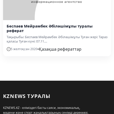
Беспаев Мейрамбек Әбіләшімұлы туралы
реферат
Тақырыбы: Беспаев Мейрамбек Әбіләшімұлы Туған жері: Тараз
қаласы Туған күні: 07.11....
•
Қазақша рефераттар
5 желтоқсан 2020
KZNEWS ТУРАЛЫ
KZNEWS.KZ - еліміздегі басты саяси, экономикалық,
мәдени және спорт жаңалықтарының сенімді дереккөзі.