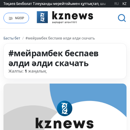
Тоқаев Бекболат Тілеуханды мерейтойымен құттықтап, шығармашылық т
Тоқаев Бекболат Тілеуханды мерейтойымен құттықтап, шығармашылық т
RU
KZ
МӘЗІР
Басты бет
/
#мейрамбек беспаев әлди әлди скачать
#мейрамбек беспаев
әлди әлди скачать
Жалпы:
1
жаңалық