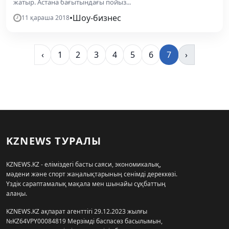
жатыр. Астана бағытындағы пойыз...
•
Шоу-бизнес
11 қараша 2018
‹
1
2
3
4
5
6
7
›
KZNEWS ТУРАЛЫ
KZNEWS.KZ - еліміздегі басты саяси, экономикалық,
мәдени және спорт жаңалықтарының сенімді дереккөзі.
Үздік сараптамалық мақала мен шынайы сұқбаттың
алаңы.
KZNEWS.KZ ақпарат агенттігі 29.12.2023 жылғы
№KZ64VPY00084819 Мерзімді баспасөз басылымын,