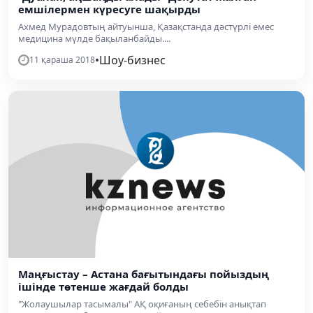
емшілермен күресуге шақырды
Ахмед Мурадовтың айтуынша, Қазақстанда дәстүрлі емес
медицина мүлде бақыланбайды....
•
Шоу-бизнес
11 қараша 2018
Маңғыстау – Астана бағытындағы пойыздың
ішінде төтенше жағдай болды
"Жолаушылар тасымалы" АҚ оқиғаның себебін анықтап