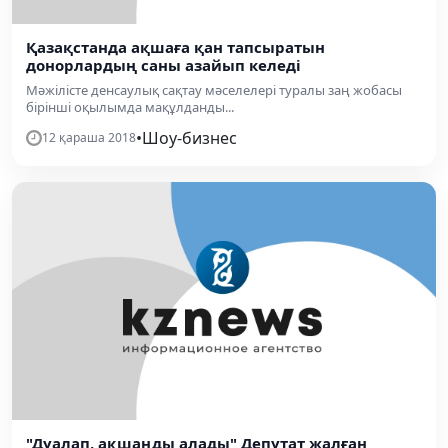
Қазақстанда ақшаға қан тапсыратын
донорлардың саны азайып келеді
Мәжілісте денсаулық сақтау мәселелері туралы заң жобасы
бірінші оқылымда мақұлданды...
•
Шоу-бизнес
12 қараша 2018
"Дуалап, ақшаңды алады" Депутат жалған