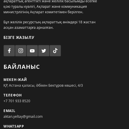
ақпараттық агенттікті және желілік басылымды есепке
қою туралы куәлігі, Ақпарат және коммуникация
министрлігінің Ақпарат комитетімен берілген.
Бұл желілік ресурстың ақпараттық өнімдері 18 жастан
асқан азаматтарға арналған.
БІЗГЕ ЖАЗЫЛУ
БАЙЛАНЫС
МЕКЕН-ЖАЙ
ҚР, Астана қаласы, Әбікен Бектұров көшесі, 4/3
ТЕЛЕФОН
+7 701 933 8520
EMAIL
aktan.yeltay@gmail.com
WHATSAPP