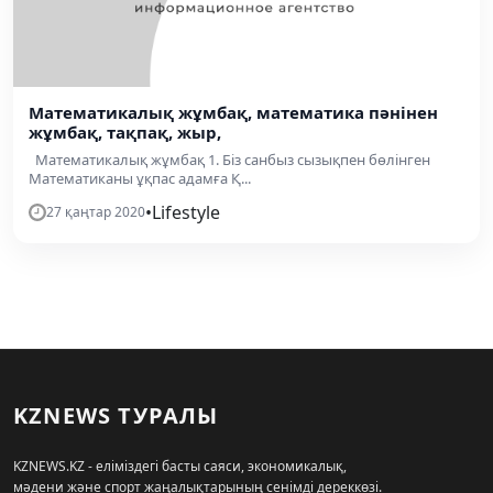
Математикалық жұмбақ, математика пәнінен
жұмбақ, тақпақ, жыр,
Математикалық жұмбақ 1. Біз санбыз сызықпен бөлінген
Математиканы ұқпас адамға Қ...
•
Lifestyle
27 қаңтар 2020
KZNEWS ТУРАЛЫ
KZNEWS.KZ - еліміздегі басты саяси, экономикалық,
мәдени және спорт жаңалықтарының сенімді дереккөзі.