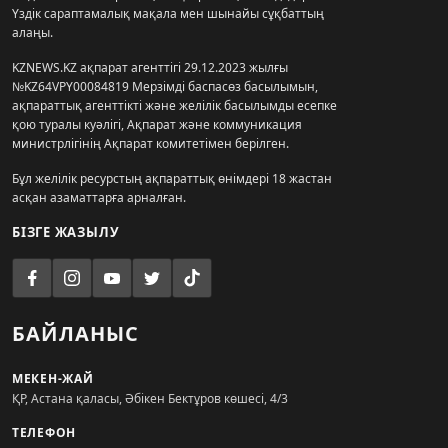
Үздік сараптамалық мақала мен шынайы сұқбаттың
алаңы.
KZNEWS.KZ ақпарат агенттігі 29.12.2023 жылғы
№KZ64VPY00084819 Мерзімді баспасөз басылымын,
ақпараттық агенттікті және желілік басылымды есепке
қою туралы куәлігі, Ақпарат және коммуникация
министрлігінің Ақпарат комитетімен берілген.
Бұл желілік ресурстың ақпараттық өнімдері 18 жастан
асқан азаматтарға арналған.
БІЗГЕ ЖАЗЫЛУ
БАЙЛАНЫС
МЕКЕН-ЖАЙ
ҚР, Астана қаласы, Әбікен Бектұров көшесі, 4/3
ТЕЛЕФОН