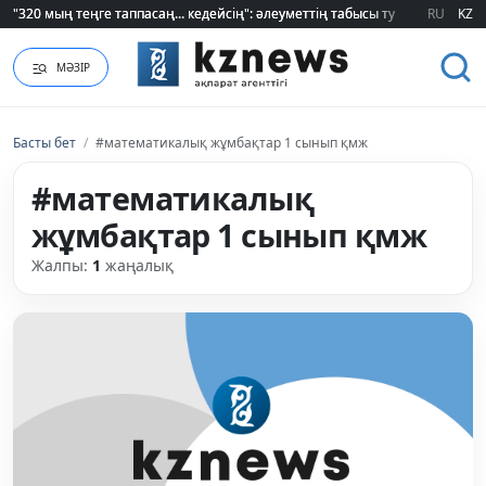
"320 мың теңге таппасаң... кедейсің": әлеуметтің табысы туралы түсінігі ө
"320 мың теңге таппасаң... кедейсің": әлеуметтің табысы туралы түсінігі ө
RU
KZ
МӘЗІР
Басты бет
/
#математикалық жұмбақтар 1 сынып қмж
#математикалық
жұмбақтар 1 сынып қмж
Жалпы:
1
жаңалық