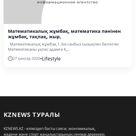
Математикалық жұмбақ, математика пәнінен
жұмбақ, тақпақ, жыр,
Математикалық жұмбақ 1. Біз санбыз сызықпен бөлінген
Математиканы ұқпас адамға Қ...
•
Lifestyle
27 қаңтар 2020
KZNEWS ТУРАЛЫ
KZNEWS.KZ - еліміздегі басты саяси, экономикалық,
мәдени және спорт жаңалықтарының сенімді дереккөзі.