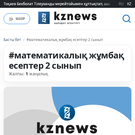
Тоқаев Бекболат Тілеуханды мерейтойымен құттықтап, шығармашылық т
Тоқаев Бекболат Тілеуханды мерейтойымен құттықтап, шығармашылық т
RU
KZ
МӘЗІР
Басты бет
/
#математикалық жұмбақ есептер 2 сынып
#математикалық жұмбақ
есептер 2 сынып
Жалпы:
1
жаңалық