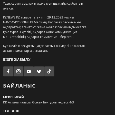
Үздік сараптамалық мақала мен шынайы сұқбаттың
алаңы.
KZNEWS.KZ ақпарат агенттігі 29.12.2023 жылғы
№KZ64VPY00084819 Мерзімді баспасөз басылымын,
ақпараттық агенттікті және желілік басылымды есепке
қою туралы куәлігі, Ақпарат және коммуникация
министрлігінің Ақпарат комитетімен берілген.
Бұл желілік ресурстың ақпараттық өнімдері 18 жастан
асқан азаматтарға арналған.
БІЗГЕ ЖАЗЫЛУ
БАЙЛАНЫС
МЕКЕН-ЖАЙ
ҚР, Астана қаласы, Әбікен Бектұров көшесі, 4/3
ТЕЛЕФОН