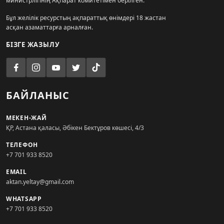
министрлігінің Ақпарат комитетімен берілген.
Бұл желілік ресурстың ақпараттық өнімдері 18 жастан
асқан азаматтарға арналған.
БІЗГЕ ЖАЗЫЛУ
БАЙЛАНЫС
МЕКЕН-ЖАЙ
ҚР, Астана қаласы, Әбікен Бектұров көшесі, 4/3
ТЕЛЕФОН
+7 701 933 8520
EMAIL
aktan.yeltay@gmail.com
WHATSAPP
+7 701 933 8520