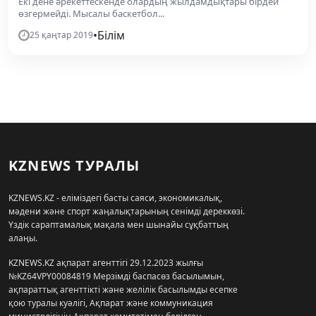
Екі дене әрекеттескенде олардың жылдамдықтары бірдей
өзгермейді. Мысалы баскетбол...
•
Білім
25 қаңтар 2019
KZNEWS ТУРАЛЫ
KZNEWS.KZ - еліміздегі басты саяси, экономикалық,
мәдени және спорт жаңалықтарының сенімді дереккөзі.
Үздік сараптамалық мақала мен шынайы сұқбаттың
алаңы.
KZNEWS.KZ ақпарат агенттігі 29.12.2023 жылғы
№KZ64VPY00084819 Мерзімді баспасөз басылымын,
ақпараттық агенттікті және желілік басылымды есепке
қою туралы куәлігі, Ақпарат және коммуникация