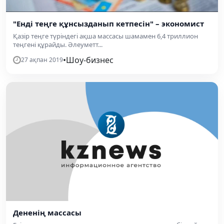
"Енді теңге құнсызданып кетпесін" – экономист
Қазір теңге түріндегі ақша массасы шамамен 6,4 триллион
теңгені құрайды. Әлеуметт...
•
Шоу-бизнес
27 ақпан 2019
Дененің массасы