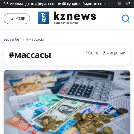
3,5 миллиардтың аферасы және 40 күндік сәбидің көз жасы: Медицинад
3,5 миллиардтың аферасы және 40 күндік сәбидің көз жасы: Медицинад
RU
KZ
МӘЗІР
Басты бет
/
#массасы
#массасы
Жалпы:
2
жаңалық