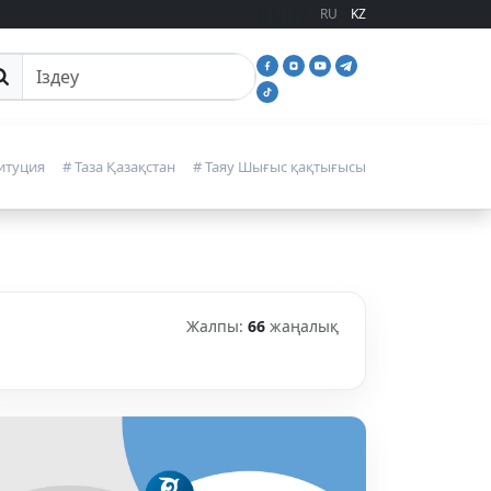
RU
KZ
йттан іздеу
итуция
# Таза Қазақстан
# Таяу Шығыс қақтығысы
Жалпы:
66
жаңалық