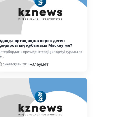
Одаққа ортақ ақша керек деген
Қоңыровтың құбыласы Мәскеу ме?
етербордағы президенттердің кездесуі туралы аз-
е...
•
Әлеумет
7 желтоқсан 2018