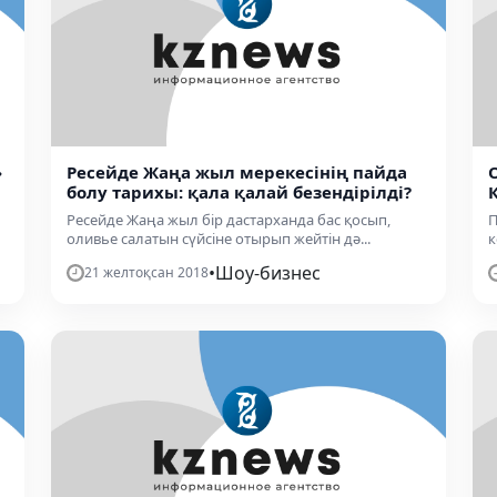
»
Ресейде Жаңа жыл мерекесінің пайда
болу тарихы: қала қалай безендірілді?
Ресейде Жаңа жыл бір дастарханда бас қосып,
П
оливье салатын сүйсіне отырып жейтін дә...
к
•
Шоу-бизнес
21 желтоқсан 2018