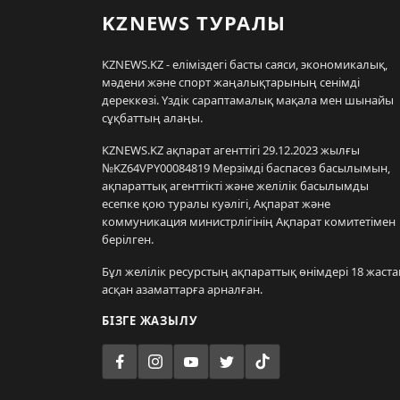
KZNEWS ТУРАЛЫ
KZNEWS.KZ - еліміздегі басты саяси, экономикалық,
мәдени және спорт жаңалықтарының сенімді
дереккөзі. Үздік сараптамалық мақала мен шынайы
сұқбаттың алаңы.
KZNEWS.KZ ақпарат агенттігі 29.12.2023 жылғы
№KZ64VPY00084819 Мерзімді баспасөз басылымын,
ақпараттық агенттікті және желілік басылымды
есепке қою туралы куәлігі, Ақпарат және
коммуникация министрлігінің Ақпарат комитетімен
берілген.
Бұл желілік ресурстың ақпараттық өнімдері 18 жаста
асқан азаматтарға арналған.
БІЗГЕ ЖАЗЫЛУ