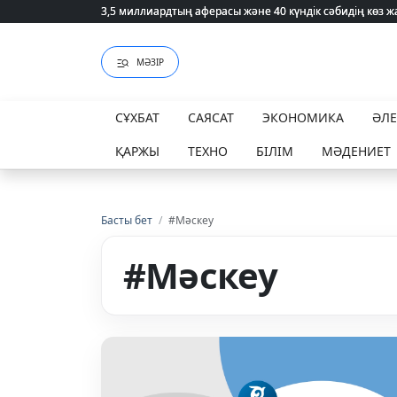
3,5 миллиардтың аферасы және 40 күндік сәбидің көз
3,5 миллиардтың аферасы және 40 күндік сәбидің көз
МӘЗІР
СҰХБАТ
САЯСАТ
ЭКОНОМИКА
ӘЛ
ҚАРЖЫ
ТЕХНО
БІЛІМ
МӘДЕНИЕТ
Басты бет
/
#Мәскеу
#Мәскеу