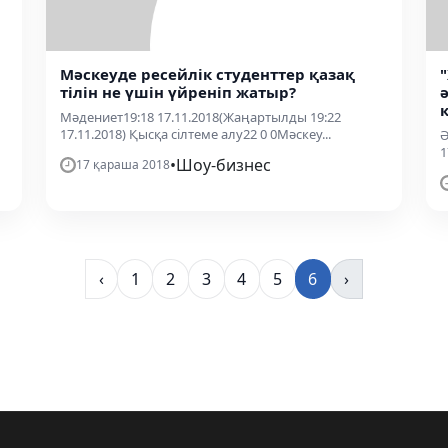
Мәскеуде ресейлік студенттер қазақ
тілін не үшін үйреніп жатыр?
Мәдениет19:18 17.11.2018(Жаңартылды 19:22
17.11.2018) Қысқа сілтеме алу22 0 0Мәскеу...
Ә
1
•
Шоу-бизнес
17 қараша 2018
‹
1
2
3
4
5
6
›