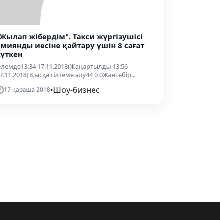
"Жылап жібердім". Такси жүргізушісі
әмиянды иесіне қайтару үшін 8 сағат
күткен
лемде13:34 17.11.2018(Жаңартылды 13:56
7.11.2018) Қысқа сілтеме алу44 0 0Жантебір...
•
Шоу-бизнес
17 қараша 2018