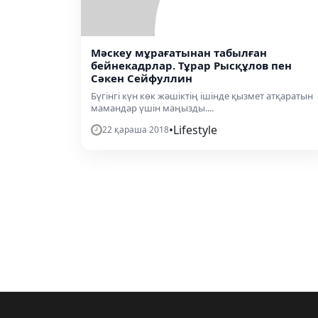
Мәскеу мұрағатынан табылған
бейнекадрлар. Тұрар Рысқұлов пен
Сәкен Сейфуллин
Бүгінгі күн көк жәшіктің ішінде қызмет атқаратын
мамандар үшін маңызды....
•
Lifestyle
22 қараша 2018