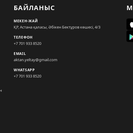
БАЙЛАНЫС
М
МЕКЕН-ЖАЙ
ҚР, Астана қаласы, Әбікен Бектұров көшесі, 4/3
ТЕЛЕФОН
+7 701 933 8520
EMAIL
aktan.yeltay@gmail.com
WHATSAPP
+7 701 933 8520
н