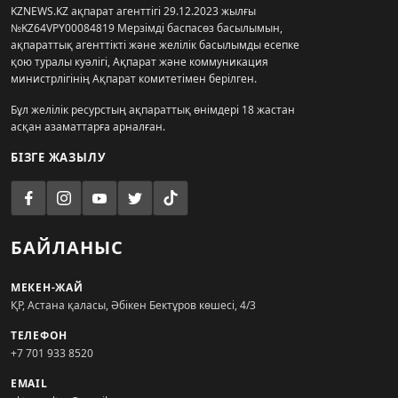
KZNEWS.KZ ақпарат агенттігі 29.12.2023 жылғы
№KZ64VPY00084819 Мерзімді баспасөз басылымын,
ақпараттық агенттікті және желілік басылымды есепке
қою туралы куәлігі, Ақпарат және коммуникация
министрлігінің Ақпарат комитетімен берілген.
Бұл желілік ресурстың ақпараттық өнімдері 18 жастан
асқан азаматтарға арналған.
БІЗГЕ ЖАЗЫЛУ
БАЙЛАНЫС
МЕКЕН-ЖАЙ
ҚР, Астана қаласы, Әбікен Бектұров көшесі, 4/3
ТЕЛЕФОН
+7 701 933 8520
EMAIL