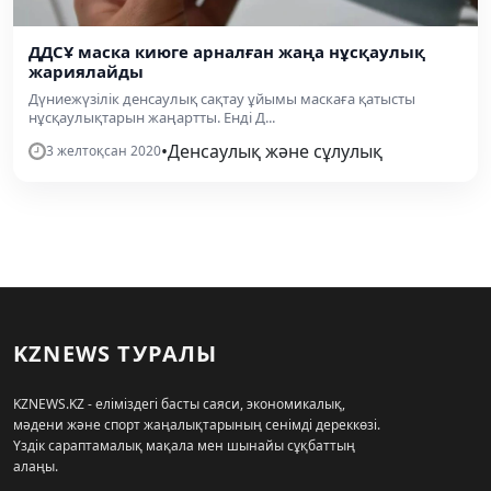
ДДCҰ маска киюге арналған жаңа нұсқаулық
жариялайды
Дүниежүзілік денсаулық сақтау ұйымы маскаға қатысты
нұсқаулықтарын жаңартты. Енді Д...
•
Денсаулық және сұлулық
3 желтоқсан 2020
KZNEWS ТУРАЛЫ
KZNEWS.KZ - еліміздегі басты саяси, экономикалық,
мәдени және спорт жаңалықтарының сенімді дереккөзі.
Үздік сараптамалық мақала мен шынайы сұқбаттың
алаңы.