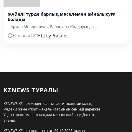
Жүйелі түрде барлық мәселемен айналысуға
болады
– Арман Молдиярұлы, Елбасы өз Жолдауында і...
•
Шоу-бизнес
30 қаңтар 2019
KZNEWS ТУРАЛЫ
KZNEWS.KZ - еліміздегі басты саяси, экономикалық,
мәдени және спорт жаңалықтарының сенімді дереккөзі.
Үздік сараптамалық мақала мен шынайы сұқбаттың
алаңы.
KZNEWS.KZ ақпарат агенттігі 29.12.2023 жылғы