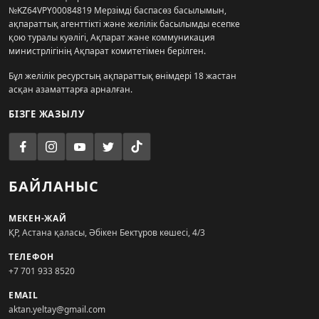
№KZ64VPY00084819 Мерзімді баспасөз басылымын,
ақпараттық агенттікті және желілік басылымды есепке
қою туралы куәлігі, Ақпарат және коммуникация
министрлігінің Ақпарат комитетімен берілген.
Бұл желілік ресурстың ақпараттық өнімдері 18 жастан
асқан азаматтарға арналған.
БІЗГЕ ЖАЗЫЛУ
БАЙЛАНЫС
МЕКЕН-ЖАЙ
ҚР, Астана қаласы, Әбікен Бектұров көшесі, 4/3
ТЕЛЕФОН
+7 701 933 8520
EMAIL
aktan.yeltay@gmail.com