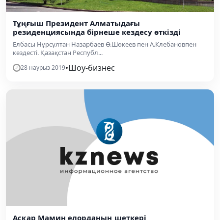
Тұңғыш Президент Алматыдағы
резиденциясында бірнеше кездесу өткізді
Елбасы Нұрсұлтан Назарбаев Ө.Шөкеев пен А.Клебановпен
кездесті. Қазақстан Республ...
•
Шоу-бизнес
28 наурыз 2019
Асқар Мамин елорданың шеткері