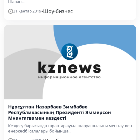
Шаран...
•
Шоу-бизнес
31 қаңтар 2019
Нұрсұлтан Назарбаев Зимбабве
Республикасының Президенті Эммерсон
Мнангагвамен кездесті
Кездесу барысында тараптар ауыл шаруашылығы мен тау-кен
өнеркәсібі салалары бойынша...