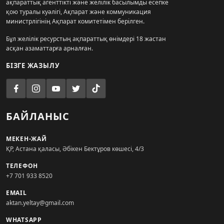
ақпараттық агенттікті және желілік басылымды есепке
қою туралы куәлігі, Ақпарат және коммуникация
министрлігінің Ақпарат комитетімен берілген.
Бұл желілік ресурстың ақпараттық өнімдері 18 жастан
асқан азаматтарға арналған.
БІЗГЕ ЖАЗЫЛУ
БАЙЛАНЫС
МЕКЕН-ЖАЙ
ҚР, Астана қаласы, Әбікен Бектұров көшесі, 4/3
ТЕЛЕФОН
+7 701 933 8520
EMAIL
aktan.yeltay@gmail.com
WHATSAPP