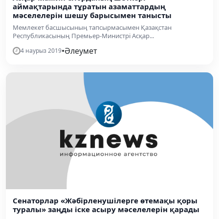
аймақтарында тұратын азаматтардың
мәселелерін шешу барысымен танысты
Мемлекет басшысының тапсырмасымен Қазақстан
Республикасының Премьер-Министрі Асқар...
•
Әлеумет
4 наурыз 2019
Сенаторлар «Жәбірленушілерге өтемақы қоры
туралы» заңды іске асыру мәселелерін қарады