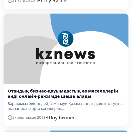
•
Шоу-бизнес
21 қаңтар 2019
Отандық бизнес-қауымдастық өз мәселелерін
енді онлайн-режимде шеше алады
Баршамыз білетіндей, заманауи Қазақстанның қалыптасуына
шағын және орта кәсіпкерлік...
•
Шоу-бизнес
27 желтоқсан 2018