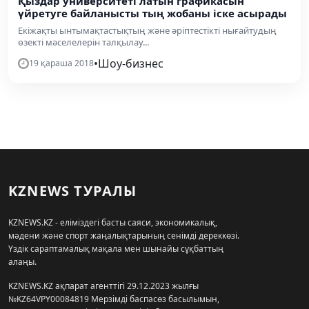
Қыздар университеті латын графикасын
үйретуге байланысты тың жобаны іске асырады
Екіжақты ынтымақтастықтың және әріптестікті нығайтудың
өзекті мәселелерін талқылау...
•
Шоу-бизнес
19 қараша 2018
KZNEWS ТУРАЛЫ
KZNEWS.KZ - еліміздегі басты саяси, экономикалық,
мәдени және спорт жаңалықтарының сенімді дереккөзі.
Үздік сараптамалық мақала мен шынайы сұқбаттың
алаңы.
KZNEWS.KZ ақпарат агенттігі 29.12.2023 жылғы
№KZ64VPY00084819 Мерзімді баспасөз басылымын,