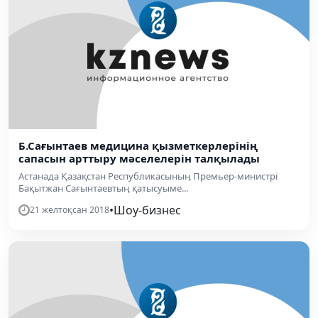
Б.Сағынтаев медицина қызметкерлерінің
сапасын арттыру мәселелерін талқылады
Астанада Қазақстан Республикасының Премьер-министрі
Бақытжан Сағынтаевтың қатысуыме...
•
Шоу-бизнес
21 желтоқсан 2018