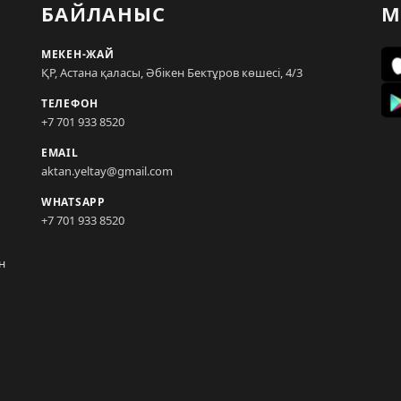
БАЙЛАНЫС
М
МЕКЕН-ЖАЙ
ҚР, Астана қаласы, Әбікен Бектұров көшесі, 4/3
ТЕЛЕФОН
+7 701 933 8520
EMAIL
aktan.yeltay@gmail.com
WHATSAPP
+7 701 933 8520
н