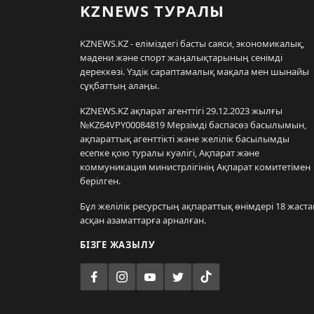
KZNEWS ТУРАЛЫ
KZNEWS.KZ - еліміздегі басты саяси, экономикалық,
мәдени және спорт жаңалықтарының сенімді
дереккөзі. Үздік сараптамалық мақала мен шынайы
сұқбаттың алаңы.
KZNEWS.KZ ақпарат агенттігі 29.12.2023 жылғы
№KZ64VPY00084819 Мерзімді баспасөз басылымын,
ақпараттық агенттікті және желілік басылымды
есепке қою туралы куәлігі, Ақпарат және
коммуникация министрлігінің Ақпарат комитетімен
берілген.
Бұл желілік ресурстың ақпараттық өнімдері 18 жаста
асқан азаматтарға арналған.
БІЗГЕ ЖАЗЫЛУ