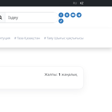
RU
KZ
йттан іздеу
итуция
# Таза Қазақстан
# Таяу Шығыс қақтығысы
Жалпы:
1
жаңалық