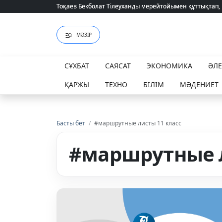
Тоқаев Бекболат Тілеуханды мерейтойымен құттықтап,
Тоқаев Бекболат Тілеуханды мерейтойымен құттықтап,
МӘЗІР
СҰХБАТ
САЯСАТ
ЭКОНОМИКА
ӘЛ
ҚАРЖЫ
ТЕХНО
БІЛІМ
МӘДЕНИЕТ
Басты бет
/
#маршрутные листы 11 класс
#маршрутные л