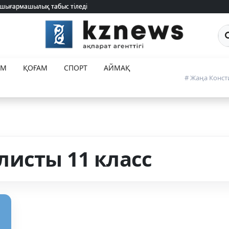
 шығармашылық табыс тіледі
 шығармашылық табыс тіледі
Са
ЕМ
ҚОҒАМ
СПОРТ
АЙМАҚ
# Жаңа Конст
исты 11 класс