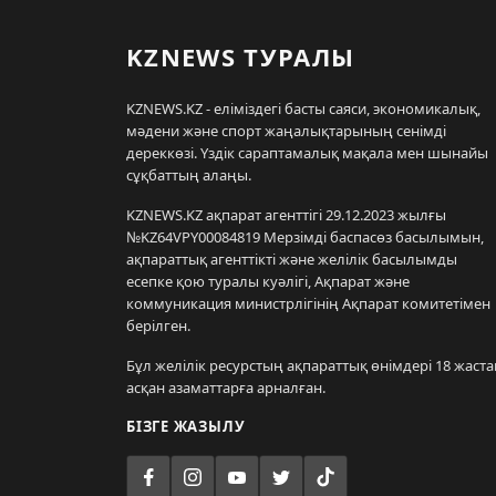
KZNEWS ТУРАЛЫ
KZNEWS.KZ - еліміздегі басты саяси, экономикалық,
мәдени және спорт жаңалықтарының сенімді
дереккөзі. Үздік сараптамалық мақала мен шынайы
сұқбаттың алаңы.
KZNEWS.KZ ақпарат агенттігі 29.12.2023 жылғы
№KZ64VPY00084819 Мерзімді баспасөз басылымын,
ақпараттық агенттікті және желілік басылымды
есепке қою туралы куәлігі, Ақпарат және
коммуникация министрлігінің Ақпарат комитетімен
берілген.
Бұл желілік ресурстың ақпараттық өнімдері 18 жаста
асқан азаматтарға арналған.
БІЗГЕ ЖАЗЫЛУ