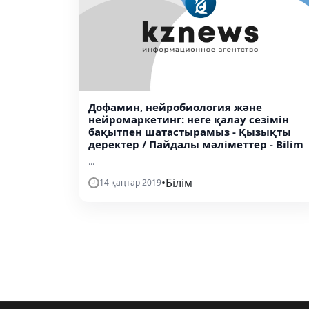
Дофамин, нейробиология және
нейромаркетинг: неге қалау сезімін
бақытпен шатастырамыз - Қызықты
деректер / Пайдалы мәліметтер - Bilim
...
•
Білім
14 қаңтар 2019