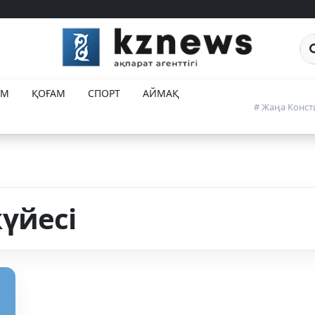
Са
ЕМ
ҚОҒАМ
СПОРТ
АЙМАҚ
# Жаңа Конст
үйесі