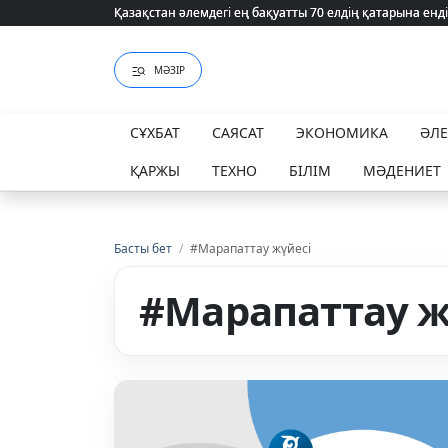
Қазақстан әлемдегі ең бақуатты 70 елдің қатарына енді
Қазақстан әлемдегі ең бақуатты 70 елдің қатарына енді
МӘЗІР
СҰХБАТ
САЯСАТ
ЭКОНОМИКА
ӘЛ
ҚАРЖЫ
ТЕХНО
БІЛІМ
МӘДЕНИЕТ
Басты бет
/
#Марапаттау жүйесі
#Марапаттау ж