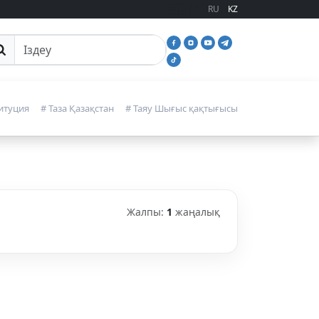
RU
KZ
йттан іздеу
итуция
# Таза Қазақстан
# Таяу Шығыс қақтығысы
Жалпы:
1
жаңалық