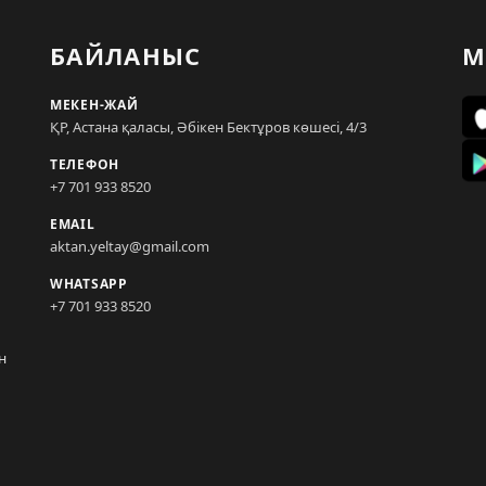
БАЙЛАНЫС
М
МЕКЕН-ЖАЙ
ҚР, Астана қаласы, Әбікен Бектұров көшесі, 4/3
ТЕЛЕФОН
+7 701 933 8520
EMAIL
aktan.yeltay@gmail.com
WHATSAPP
+7 701 933 8520
н