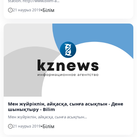
station. http://www.bilim-a...
•
Білім
21 наурыз 2019
Мен жүйрікпін, айқасқа, сынға асықпын - Дене
шынықтыру - Bilim
Мен жүйрікпін, айқасқа, сынға асықпын...
•
Білім
21 наурыз 2019