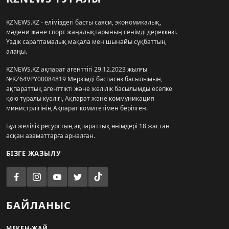
KZNEWS.KZ - еліміздегі басты саяси, экономикалық,
мәдени және спорт жаңалықтарының сенімді дереккөзі.
Үздік сараптамалық мақала мен шынайы сұқбаттың
алаңы.
KZNEWS.KZ ақпарат агенттігі 29.12.2023 жылғы
№KZ64VPY00084819 Мерзімді баспасөз басылымын,
ақпараттық агенттікті және желілік басылымды есепке
қою туралы куәлігі, Ақпарат және коммуникация
министрлігінің Ақпарат комитетімен берілген.
Бұл желілік ресурстың ақпараттық өнімдері 18 жастан
асқан азаматтарға арналған.
БІЗГЕ ЖАЗЫЛУ
БАЙЛАНЫС
МЕКЕН-ЖАЙ