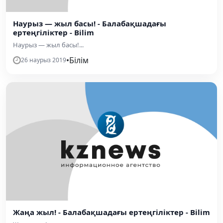
Наурыз — жыл басы! - Балабақшадағы
ертеңгіліктер - Bilim
Наурыз — жыл басы!...
•
Білім
26 наурыз 2019
Жаңа жыл! - Балабақшадағы ертеңгіліктер - Bilim