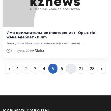
Имя прилагательное (повторение) - Орыс тілі
және әдебиет - Bilim
Тема урока: Имя прилагательное (повторение) ...
•
Білім
21 наурыз 2019
‹
1
2
3
4
5
6
...
27
28
›
KZNEWS ТУРАЛЫ