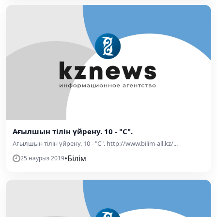
Ағылшын тілін үйрену. 10 - "C".
Ағылшын тілін үйрену. 10 - "C". http://www.bilim-all.kz/...
•
Білім
25 наурыз 2019