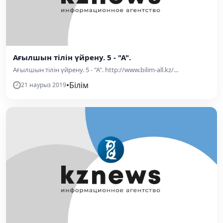
Ағылшын тілін үйрену. 5 - "А".
Ағылшын тілін үйрену. 5 - "А". http://www.bilim-all.kz/...
•
Білім
21 наурыз 2019