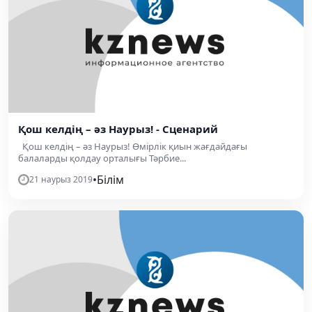
Қош келдің – әз Наурыз! - Сценарий
Қош келдің – әз Наурыз! Өмірлік қиын жағдайдағы
балаларды қолдау орталығы Тәрбие...
•
Білім
21 наурыз 2019