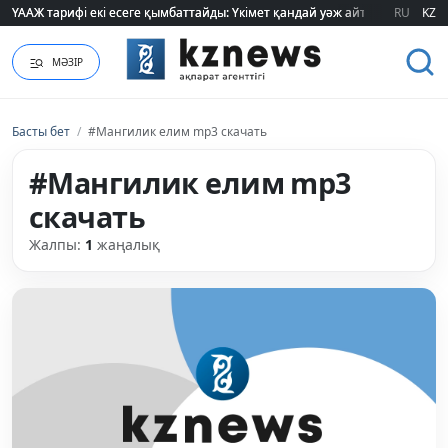
ҮААЖ тарифі екі есеге қымбаттайды: Үкімет қандай уәж айтады?
ҮААЖ тарифі екі есеге қымбаттайды: Үкімет қандай уәж айтады?
RU
KZ
МӘЗІР
Басты бет
/
#Мангилик елим mp3 скачать
#Мангилик елим mp3
скачать
Жалпы:
1
жаңалық