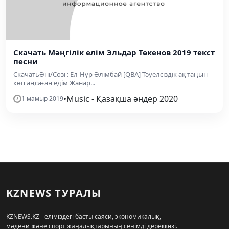
Скачать Мәңгілік елім Эльдар Төкенов 2019 текст
песни
СкачатьӘні/Сөзі : Ел-Нұр Әлімбай [QBA] Тәуелсіздік ақ таңын
көп аңсаған едім Жанар...
•
Music - Қазақша әндер 2020
1 мамыр 2019
KZNEWS ТУРАЛЫ
KZNEWS.KZ - еліміздегі басты саяси, экономикалық,
мәдени және спорт жаңалықтарының сенімді дереккөзі.