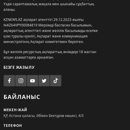
Үздік сараптамалық мақала мен шынайы сұқбаттың
алаңы.
KZNEWS.KZ ақпарат агенттігі 29.12.2023 жылғы
№KZ64VPY00084819 Мерзімді баспасөз басылымын,
ақпараттық агенттікті және желілік басылымды есепке
қою туралы куәлігі, Ақпарат және коммуникация
министрлігінің Ақпарат комитетімен берілген.
Бұл желілік ресурстың ақпараттық өнімдері 18 жастан
асқан азаматтарға арналған.
БІЗГЕ ЖАЗЫЛУ
БАЙЛАНЫС
МЕКЕН-ЖАЙ
ҚР, Астана қаласы, Әбікен Бектұров көшесі, 4/3
ТЕЛЕФОН