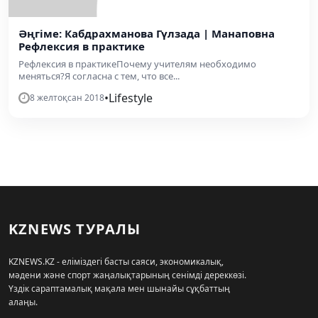
Әңгіме: Кабдрахманова Гүлзада | Манаповна
Рефлексия в практике
Рефлексия в практикеПочему учителям необходимо
меняться?Я согласна с тем, что все...
•
Lifestyle
8 желтоқсан 2018
KZNEWS ТУРАЛЫ
KZNEWS.KZ - еліміздегі басты саяси, экономикалық,
мәдени және спорт жаңалықтарының сенімді дереккөзі.
Үздік сараптамалық мақала мен шынайы сұқбаттың
алаңы.