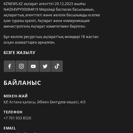
KZNEWS.KZ ақпарат агенттігі 29.12.2023 жылғы
№KZ64VPY00084819 Мерзімді баспасөз басылымын,
ақпараттық агенттікті және желілік басылымды есепке
қою туралы куәлігі, Ақпарат және коммуникация
министрлігінің Ақпарат комитетімен берілген.
Бұл желілік ресурстың ақпараттық өнімдері 18 жастан
асқан азаматтарға арналған.
БІЗГЕ ЖАЗЫЛУ
БАЙЛАНЫС
МЕКЕН-ЖАЙ
ҚР, Астана қаласы, Әбікен Бектұров көшесі, 4/3
ТЕЛЕФОН
+7 701 933 8520
EMAIL