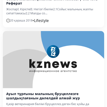
Реферат
ЖоспарІ. КіріспеІІ. Негізгі бөлім2.1Сойыс малының жалпы
сипаттамасы2.2 Малды со...
•
Lifestyle
20 қараша 2018
Ауыл тұрғыны малының бруцеллезге
шалдықпағанын дәлелдей алмай жүр
Қазір ветеринария бөлімі бруцеллез деген бес қойы да