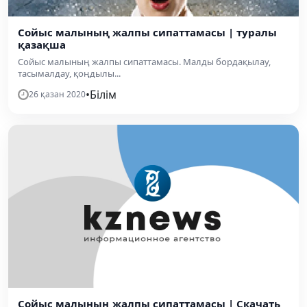
Сойыс малының жалпы сипаттамасы | туралы
қазақша
Сойыс малының жалпы сипаттамасы. Малды бордақылау,
тасымалдау, қоңдылы...
•
Білім
26 қазан 2020
Сойыс малының жалпы сипаттамасы | Скачать