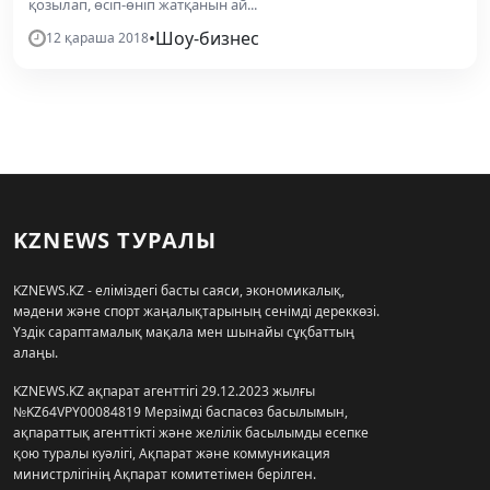
қозылап, өсіп-өніп жатқанын ай...
•
Шоу-бизнес
12 қараша 2018
KZNEWS ТУРАЛЫ
KZNEWS.KZ - еліміздегі басты саяси, экономикалық,
мәдени және спорт жаңалықтарының сенімді дереккөзі.
Үздік сараптамалық мақала мен шынайы сұқбаттың
алаңы.
KZNEWS.KZ ақпарат агенттігі 29.12.2023 жылғы
№KZ64VPY00084819 Мерзімді баспасөз басылымын,
ақпараттық агенттікті және желілік басылымды есепке
қою туралы куәлігі, Ақпарат және коммуникация
министрлігінің Ақпарат комитетімен берілген.