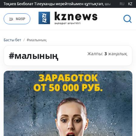
Тоқаев Бекболат Тілеуханды мерейтойымен құттықтап, шығармашылық т
Тоқаев Бекболат Тілеуханды мерейтойымен құттықтап, шығармашылық т
RU
KZ
МӘЗІР
Басты бет
/
#малының
#малының
Жалпы:
3
жаңалық