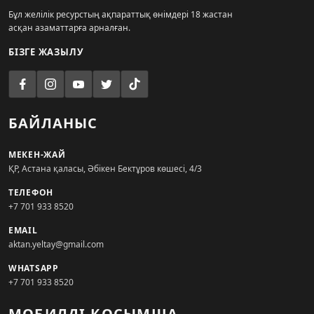
Бұл желілік ресурстың ақпараттық өнімдері 18 жастан
асқан азаматтарға арналған.
БІЗГЕ ЖАЗЫЛУ
БАЙЛАНЫС
МЕКЕН-ЖАЙ
ҚР, Астана қаласы, Әбікен Бектұров көшесі, 4/3
ТЕЛЕФОН
+7 701 933 8520
EMAIL
aktan.yeltay@gmail.com
WHATSAPP
+7 701 933 8520
МОБИЛДІ ҚОСЫМША