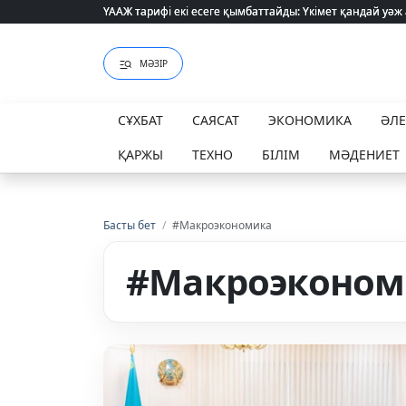
ҮААЖ тарифі екі есеге қымбаттайды: Үкімет қандай уәж
ҮААЖ тарифі екі есеге қымбаттайды: Үкімет қандай уәж
МӘЗІР
СҰХБАТ
САЯСАТ
ЭКОНОМИКА
ӘЛ
ҚАРЖЫ
ТЕХНО
БІЛІМ
МӘДЕНИЕТ
Басты бет
/
#Макроэкономика
#Макроэконом