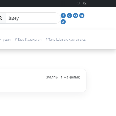
RU
KZ
йттан іздеу
итуция
# Таза Қазақстан
# Таяу Шығыс қақтығысы
Жалпы:
1
жаңалық