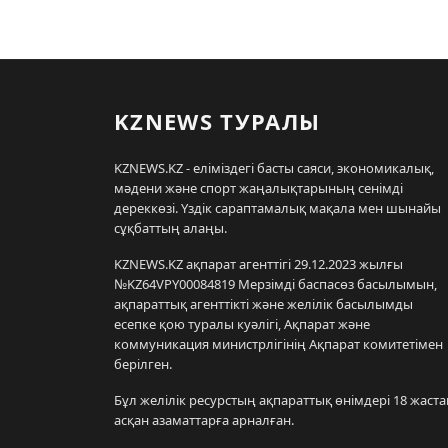
KZNEWS ТУРАЛЫ
KZNEWS.KZ - еліміздегі басты саяси, экономикалық,
мәдени және спорт жаңалықтарының сенімді
дереккөзі. Үздік сараптамалық мақала мен шынайы
сұқбаттың алаңы.
KZNEWS.KZ ақпарат агенттігі 29.12.2023 жылғы
№KZ64VPY00084819 Мерзімді баспасөз басылымын,
ақпараттық агенттікті және желілік басылымды
есепке қою туралы куәлігі, Ақпарат және
коммуникация министрлігінің Ақпарат комитетімен
берілген.
Бұл желілік ресурстың ақпараттық өнімдері 18 жаста
асқан азаматтарға арналған.