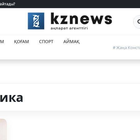
 айтады?
 айтады?
Са
ЕМ
ҚОҒАМ
СПОРТ
АЙМАҚ
# Жаңа Конст
ика