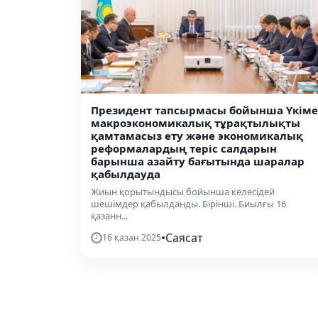
Президент тапсырмасы бойынша Үкіме
макроэкономикалық тұрақтылықты
қамтамасыз ету және экономикалық
реформалардың теріс салдарын
барынша азайту бағытында шаралар
қабылдауда
Жиын қорытындысы бойынша келесідей
шешімдер қабылданды. Бірінші. Биылғы 16
қазанн...
•
Саясат
16 қазан 2025