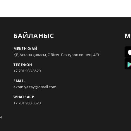
БАЙЛАНЫС
М
МЕКЕН-ЖАЙ
ҚР, Астана қаласы, Әбікен Бектұров көшесі, 4/3
ТЕЛЕФОН
+7 701 933 8520
EMAIL
aktan.yeltay@gmail.com
WHATSAPP
+7 701 933 8520
н